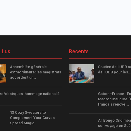
s Lus
Recents
Assemblée générale
Soutien de l’UPR a
extraordinaire: les magistrats
de l’UDB pour les…
accordent un…
ire/obsèques: hommage national à
Gabon–France : E
Macron inaugure l’I
français rénové,…
13 Cozy Sweaters to
Complement Your Curves
Ali Bongo Ondimba
Spread Magic
son voyage en Su