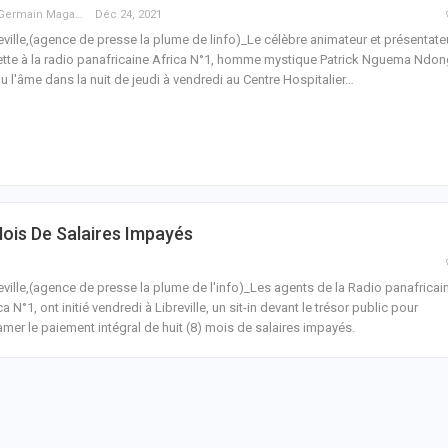
Guy Germain Maganga Nziengui
Déc 24, 2021
eville,(agence de presse la plume de linfo)_Le célèbre animateur et présentate
tte à la radio panafricaine Africa N°1, homme mystique Patrick Nguema Ndon
u l'âme dans la nuit de jeudi à vendredi au Centre Hospitalier
…
ois De Salaires Impayés
eville,(agence de presse la plume de l'info)_Les agents de la Radio panafricai
ca N°1, ont initié vendredi à Libreville, un sit-in devant le trésor public pour
amer le paiement intégral de huit (8) mois de salaires impayés.