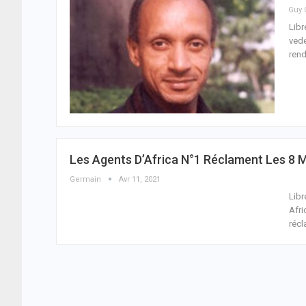
Libr
vede
rend
Les Agents D’Africa N°1 Réclament Les 8 M
Germain
Avr 11, 2021
Libr
Afri
récl