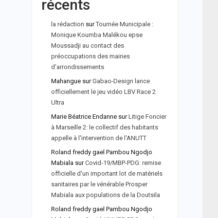
récents
la rédaction
sur
Tournée Municipale :
Monique Koumba Malékou epse
Moussadji au contact des
préoccupations des mairies
d'arrondissements
Mahangue
sur
Gabao-Design lance
officiellement le jeu vidéo LBV Race 2
Ultra
Marie Béatrice Endanne
sur
Litige Foncier
à Marseille 2: le collectif des habitants
appelle à l'intervention de l'ANUTT
Roland freddy gael Pambou Ngodjo
Mabiala
sur
Covid-19/MBP-PDG: remise
officielle d'un important lot de matériels
sanitaires par le vénérable Prosper
Mabiala aux populations de la Doutsila
Roland freddy gael Pambou Ngodjo