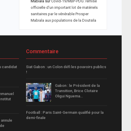
Mabiala
sur
Covid-19/MBP-PDG: remise
officielle d’un important lot de matériels
sanitaires par le vénérable Prosper
Mabiala aux populations de la Doutsila
Commentaire
u candidat
Siat Gabon : un Colon défi les pouvoirs publics
!
Gabon : le Président de la
Transition, Brice Clotaire
mmanuel
Oligui Nguema…
nstitut
Football : Paris Saint-Germain qualifié pour la
demi-finale
 annule
ède