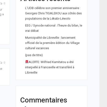
0
L’UDB célèbre son premier anniversaire :
ur
Georges Chris TIGALEKOU aux côtés des
g a
populations de la Lékabi-Léwolo
EEG / Synode national : l’heure du bilan, le
vrai débat
Municipalité de Libreville : lancement
officiel de la première édition du Village
culturel vacances
(pas de titre)
ALERTE: Wilfried Kamitatou a été
0
interpellé à Franceville et transféré à
ne
Libreville
Commentaires