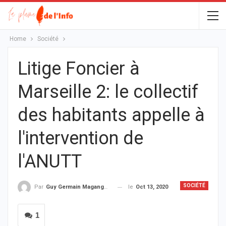
Home
Société
Litige Foncier à
Marseille 2: le collectif
des habitants appelle à
l'intervention de
l'ANUTT
SOCIÉTÉ
le
Oct 13, 2020
Par
Guy Germain Maganga Nziengui
1