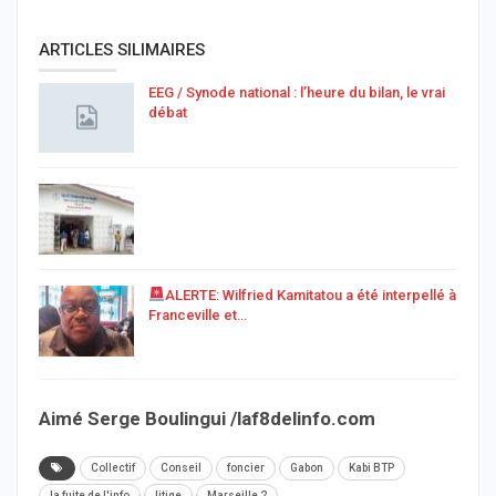
ARTICLES SILIMAIRES
EEG / Synode national : l’heure du bilan, le vrai
débat
ALERTE: Wilfried Kamitatou a été interpellé à
Franceville et…
Aimé Serge Boulingui /laf8delinfo.com
Collectif
Conseil
foncier
Gabon
Kabi BTP
la fuite de l'info
litige
Marseille 2