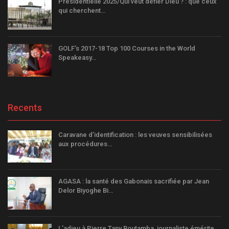
Présidentielle 2025/Qui veut défier Dieu ? : que ceux
qui cherchent…
GOLF’s 2017-18 Top 100 Courses in the World
Speakeasy…
Recents
Caravane d’identification : les veuves sensibilisées
aux procédures…
AGASA : la santé des Gabonais sacrifiée par Jean
Delor Biyoghe Bi…
L’adieu à Pierre Tany Boutamba, journaliste émérite