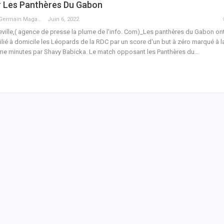
r Les Panthères Du Gabon
Guy Germain Maganga Nziengui
Juin 6, 2022
eville,( agence de presse la plume de l'info. Com)_Les panthères du Gabon on
lié à domicile les Léopards de la RDC par un score d'un but à zéro marqué à l
me minutes par Shavy Babicka.
Le match opposant les Panthères du
…