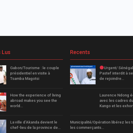
s Lus
Recents
Gabon/Tourisme : le couple
Urgent/ Sénégal 
présidentiel en visite à
Pastef interdit à se
Tsamba Magotsi
de rejoindre…
How the experience of living
Laurence Ndong 
abroad makes you see the
avec les cadres d
world…
Kango et les exho
La ville d’Akanda devient le
Municipalité/Opération libérez les tr
chef-lieu de la province de…
les commerçants…