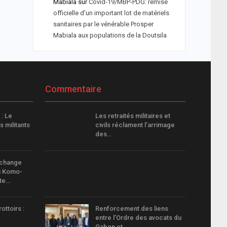
Mabiala
sur
Covid-19/MBP-PDG: remise
officielle d’un important lot de matériels
sanitaires par le vénérable Prosper
Mabiala aux populations de la Doutsila
Commentaire
: Le
Les retraités militaires et
s militants
civils réclament l’arrimage
des…
échange
u Komo-
rte…
ottoirs :
Renforcement des liens
entre l’Ordre des avocats du
Gabon et…