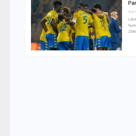
Pa
Libr
humi
23è