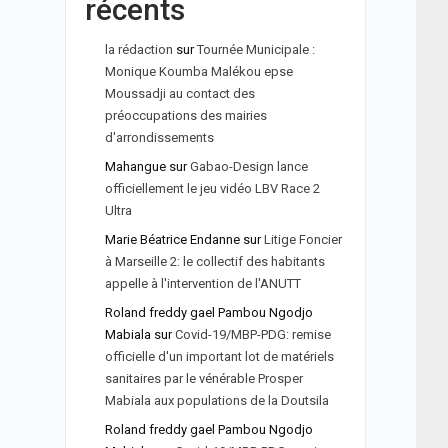
récents
la rédaction
sur
Tournée Municipale :
Monique Koumba Malékou epse
Moussadji au contact des
préoccupations des mairies
d'arrondissements
Mahangue
sur
Gabao-Design lance
officiellement le jeu vidéo LBV Race 2
Ultra
Marie Béatrice Endanne
sur
Litige Foncier
à Marseille 2: le collectif des habitants
appelle à l'intervention de l'ANUTT
Roland freddy gael Pambou Ngodjo
Mabiala
sur
Covid-19/MBP-PDG: remise
officielle d'un important lot de matériels
sanitaires par le vénérable Prosper
Mabiala aux populations de la Doutsila
Roland freddy gael Pambou Ngodjo