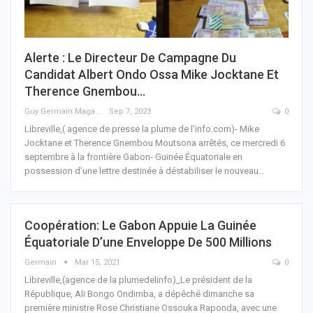
Alerte : Le Directeur De Campagne Du
Candidat Albert Ondo Ossa Mike Jocktane Et
Therence Gnembou…
Guy Germain Maganga Nziengui
Sep 7, 2023
0
Libreville,( agence de presse la plume de l'info.com)- Mike
Jocktane et Therence Gnembou Moutsona arrêtés, ce mercredi 6
septembre à la frontière Gabon- Guinée Équatoriale en
possession d’une lettre destinée à déstabiliser le nouveau
…
Coopération: Le Gabon Appuie La Guinée
Équatoriale D’une Enveloppe De 500 Millions
Germain
Mar 15, 2021
0
Libreville,(agence de la plumedelinfo)_Le président de la
République, Ali Bongo Ondimba, a dépêché dimanche sa
première ministre Rose Christiane Ossouka Raponda, avec une