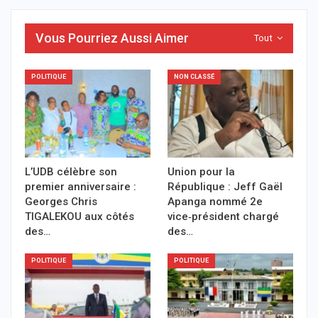
Vous Pourriez Aussi Aimer
Tout
POLITIQUE
NON CLASSÉ
L’UDB célèbre son
Union pour la
premier anniversaire :
République : Jeff Gaël
Georges Chris
Apanga nommé 2e
TIGALEKOU aux côtés
vice‑président chargé
des…
des…
POLITIQUE
POLITIQUE