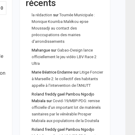
récents
0
la rédaction
sur
Tournée Municipale :
Monique Koumba Malékou epse
Moussadji au contact des
préoccupations des mairies
d'arrondissements
Mahangue
sur
Gabao-Design lance
le
officiellement le jeu vidéo LBV Race 2
Ultra
Marie Béatrice Endanne
sur
Litige Foncier
ion
à Marseille 2: le collectif des habitants
appelle à l'intervention de l'ANUTT
Roland freddy gael Pambou Ngodjo
Mabiala
sur
Covid-19/MBP-PDG: remise
officielle d'un important lot de matériels
sanitaires par le vénérable Prosper
Mabiala aux populations de la Doutsila
Roland freddy gael Pambou Ngodjo