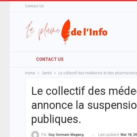
Contact Us
CONTACT US
Home
Santé
Le collectif des médecins et des pharmaciens
Le collectif des méd
annonce la suspension
publiques.
Last updated
Mar 18, 2
Par
Guy Germain Maganga Nziengui