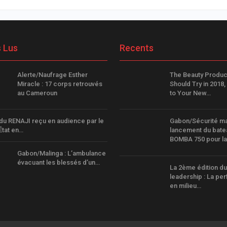
s Lus
Recents
Alerte/Naufrage Esther
The Beauty Produc
Miracle : 17 corps retrouvés
Should Try in 2018
au Cameroun
to Your New…
du RENAJI reçu en audience par le
Gabon/Sécurité mar
État en…
lancement du bat
BOMBA 750 pour l
Gabon/Malinga : L’ambulance
évacuant les blessés d’un…
La 2ème édition du
leadership : La p
en milieu…