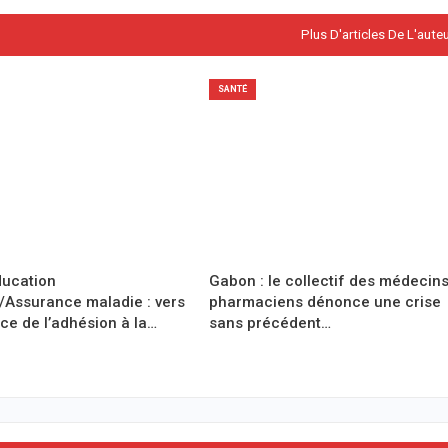
Plus D'articles De L'aute
SANTÉ
ucation
Gabon : le collectif des médecins
/Assurance maladie : vers
pharmaciens dénonce une crise
ce de l’adhésion à la…
sans précédent…