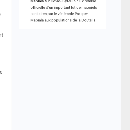
Mabiala
sur
Covid-19/MBP-PDG: remise
officielle d’un important lot de matériels
s
sanitaires par le vénérable Prosper
Mabiala aux populations de la Doutsila
nt
s