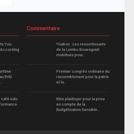
Commentaire
ts You
*Gabon : Les ressortissants
, According
de la Lombo Bouenguidi
mobilisés pour…
itime :
Premier congrès ordinaire du
eau EHD
rassemblement pour la patrie
a…
et la…
 café edu-
Mon plaidoyer pour la prise
erformance
en compte de la
Budgétisation Sensible…