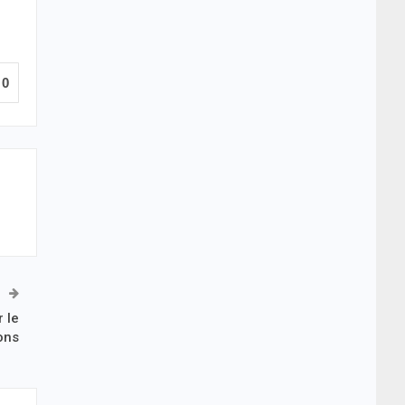
0
 le
ons