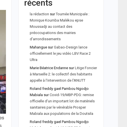
récents
la rédaction
sur
Tournée Municipale :
Monique Koumba Malékou epse
Moussadji au contact des
préoccupations des mairies
d'arrondissements
Mahangue
sur
Gabao-Design lance
officiellement le jeu vidéo LBV Race 2
Ultra
Marie Béatrice Endanne
sur
Litige Foncier
à Marseille 2: le collectif des habitants
appelle à l'intervention de l'ANUTT
Roland freddy gael Pambou Ngodjo
Mabiala
sur
Covid-19/MBP-PDG: remise
officielle d'un important lot de matériels
sanitaires par le vénérable Prosper
Mabiala aux populations de la Doutsila
es
Roland freddy gael Pambou Ngodjo
s.