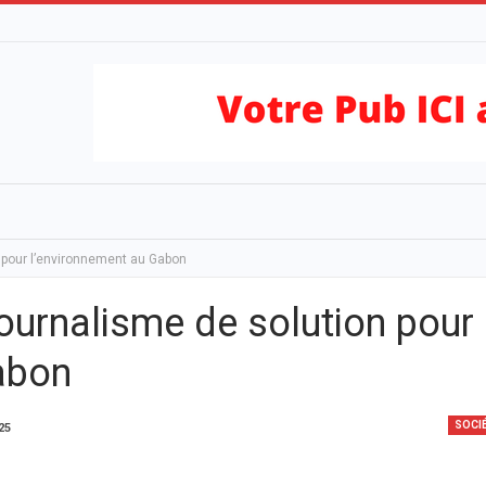
n pour l’environnement au Gabon
journalisme de solution pour
abon
SOCI
25