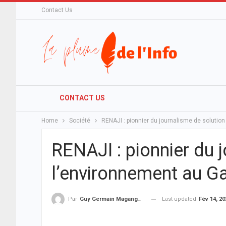
Contact Us
CONTACT US
Home
Société
RENAJI : pionnier du journalisme de solutio
RENAJI : pionnier du 
l’environnement au G
Last updated
Fév 14, 20
Par
Guy Germain Maganga Nziengui