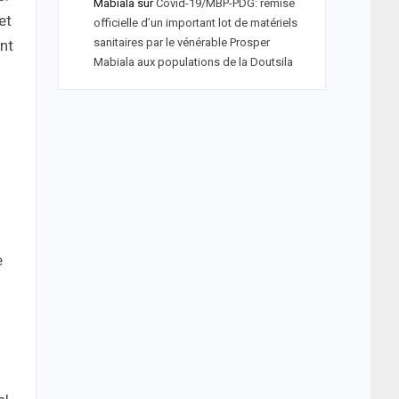
Mabiala
sur
Covid-19/MBP-PDG: remise
et
officielle d’un important lot de matériels
sanitaires par le vénérable Prosper
nt
Mabiala aux populations de la Doutsila
e