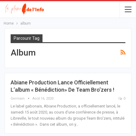
Home
album
Parcourir Tag
Album
Abiane Production Lance Officiellement
L’album « Bénédiction» De Team Bro’zers !
Germain
Août 16, 2020
0
Le label gabonais, Abiane Production, a officiellement lancé, le
samedi 15 août 2020, au cours d'une conférence de presse, à
Libreville, le tout nouveau album du groupe Team Bro'zers, intitulé
« Bénédiction ».
Dans cet album, on y
…