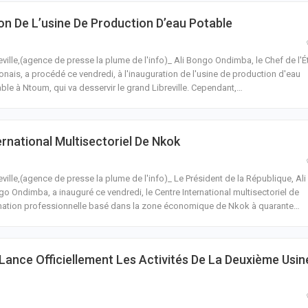
on De L’usine De Production D’eau Potable
eville,(agence de presse la plume de l'info)_ Ali Bongo Ondimba, le Chef de l'É
nais, a procédé ce vendredi, à l'inauguration de l'usine de production d'eau
ble à Ntoum, qui va desservir le grand Libreville.
Cependant,
…
rnational Multisectoriel De Nkok
eville,(agence de presse la plume de l'info)_ Le Président de la République, Ali
o Ondimba, a inauguré ce vendredi, le Centre International multisectoriel de
ation professionnelle basé dans la zone économique de Nkok à quarante
…
ance Officiellement Les Activités De La Deuxième Usin