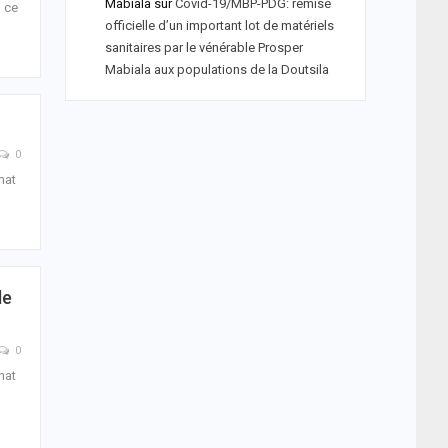
Mabiala
sur
Covid-19/MBP-PDG: remise
, ce
officielle d’un important lot de matériels
sanitaires par le vénérable Prosper
Mabiala aux populations de la Doutsila
0
mat
le
0
mat