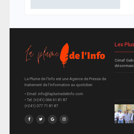
Les Plu
Cimaf Gabo
désormai
La Plume de l'Info est une Agence de Presse de
traitement de l'information au quotidien
• Email: info@laplumedelinfo.com
• Tel: (+241) 066 61 81 87
(+241) 077 71 81 87