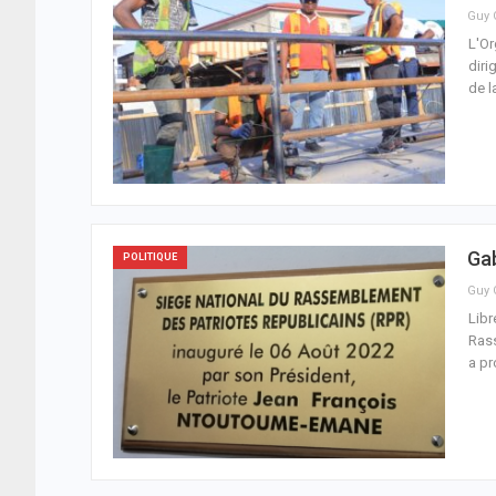
L'Or
diri
de l
Gab
POLITIQUE
Libr
Rass
a pr