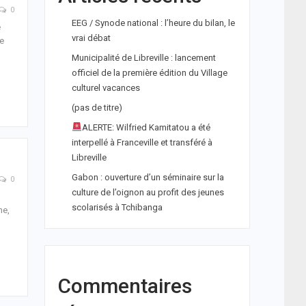
0
EEG / Synode national : l’heure du bilan, le
e
vrai débat
le
Municipalité de Libreville : lancement
officiel de la première édition du Village
culturel vacances
(pas de titre)
ALERTE: Wilfried Kamitatou a été
interpellé à Franceville et transféré à
Libreville
Gabon : ouverture d’un séminaire sur la
0
culture de l’oignon au profit des jeunes
scolarisés à Tchibanga
ne,
Commentaires