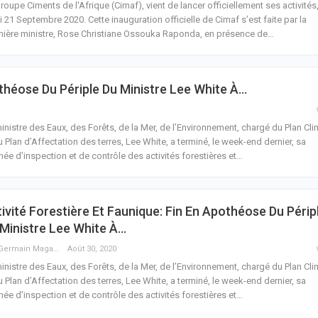
roupe Ciments de l'Afrique (Cimaf), vient de lancer officiellement ses activités
i 21 Septembre 2020. Cette inauguration officielle de Cimaf s’est faite par la
ière ministre, Rose Christiane Ossouka Raponda, en présence de
…
othéose Du Périple Du Ministre Lee White À…
inistre des Eaux, des Forêts, de la Mer, de l’Environnement, chargé du Plan Cli
u Plan d’Affectation des terres, Lee White, a terminé, le week-end dernier, sa
née d’inspection et de contrôle des activités forestières et
…
ivité Forestière Et Faunique: Fin En Apothéose Du Périp
Ministre Lee White À…
Guy Germain Maganga Nziengui
Août 30, 2020
inistre des Eaux, des Forêts, de la Mer, de l’Environnement, chargé du Plan Cli
u Plan d’Affectation des terres, Lee White, a terminé, le week-end dernier, sa
née d’inspection et de contrôle des activités forestières et
…