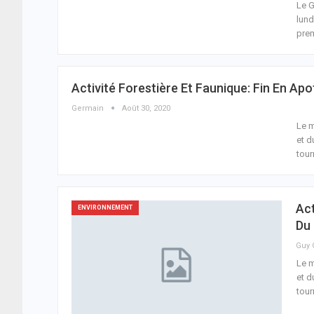
Le G
lund
prem
Activité Forestière Et Faunique: Fin En Ap
Germain
Août 30, 2020
Le m
et d
tour
Act
ENVIRONNEMENT
Du 
Le m
et d
tour