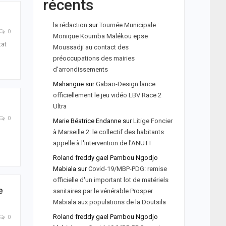
récents
la rédaction
sur
Tournée Municipale :
0
Monique Koumba Malékou epse
tat
Moussadji au contact des
préoccupations des mairies
d'arrondissements
Mahangue
sur
Gabao-Design lance
officiellement le jeu vidéo LBV Race 2
Ultra
0
Marie Béatrice Endanne
sur
Litige Foncier
à Marseille 2: le collectif des habitants
appelle à l'intervention de l'ANUTT
Roland freddy gael Pambou Ngodjo
Mabiala
sur
Covid-19/MBP-PDG: remise
officielle d'un important lot de matériels
e
sanitaires par le vénérable Prosper
Mabiala aux populations de la Doutsila
Roland freddy gael Pambou Ngodjo
0