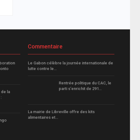
Commentaire
boration
Le Gabon célèbre la journée internationale de
ronto
lutte contre le…
Rentrée politique du CAC, le
parti s’enrichit de 291…
 de la
:
La mairie de Libreville offre des kits
alimentaires et…
ongo