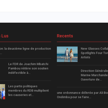
s Lus
Recents
n: la deuxième ligne de production
New Glasses Colla
s…
Spotlights Four To
Artists
Le FDR de Joachim Mbatchi
Pambou réitère son soutien
Direction Générale
indéfectible à…
Marine Marchande 
Ouverture de…
Les partis politiques
membres du RDB multiplient
une ordonnance délivrée par Ali B
les causeries et…
Ondimba pour se faire…