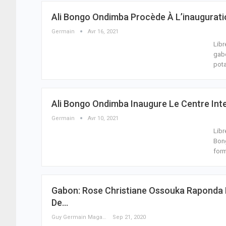
Ali Bongo Ondimba Procède À L’inaugurati
Germain
Avr 16, 2021
Libr
gabo
pota
Ali Bongo Ondimba Inaugure Le Centre Inte
Germain
Avr 10, 2021
Libr
Bong
form
Gabon: Rose Christiane Ossouka Raponda L
De…
Guy Germain Maganga Nziengui
Sep 21, 2020