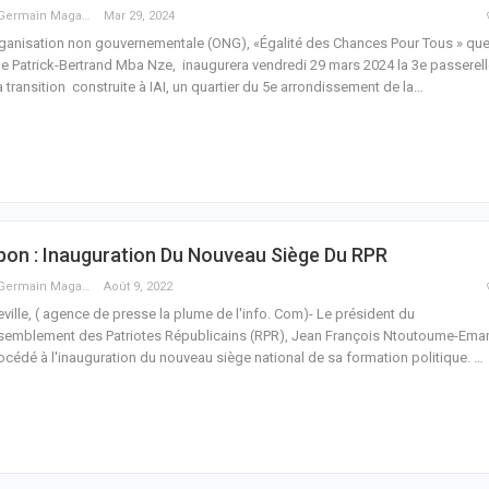
Guy Germain Maganga Nziengui
Mar 29, 2024
ganisation non gouvernementale (ONG), «Égalité des Chances Pour Tous » qu
ge Patrick-Bertrand Mba Nze, inaugurera vendredi 29 mars 2024 la 3e passerel
a transition construite à IAI, un quartier du 5e arrondissement de la
…
on : Inauguration Du Nouveau Siège Du RPR
Guy Germain Maganga Nziengui
Août 9, 2022
eville, ( agence de presse la plume de l'info. Com)- Le président du
emblement des Patriotes Républicains (RPR), Jean François Ntoutoume-Ema
océdé à l'inauguration du nouveau siège national de sa formation politique.
…