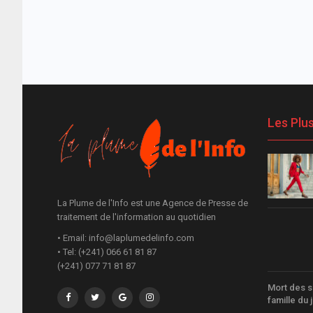
Les Plu
La Plume de l'Info est une Agence de Presse de
traitement de l'information au quotidien
• Email: info@laplumedelinfo.com
• Tel: (+241) 066 61 81 87
(+241) 077 71 81 87
Mort des su
famille du