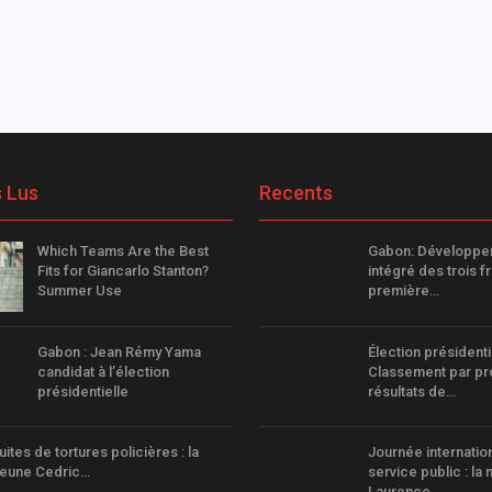
s Lus
Recents
Which Teams Are the Best
Gabon: Développe
Fits for Giancarlo Stanton?
intégré des trois fr
Summer Use
première…
Gabon : Jean Rémy Yama
Élection présidentie
candidat à l’élection
Classement par pr
présidentielle
résultats de…
ites de tortures policières : la
Journée internatio
 jeune Cedric…
service public : la 
Laurence…