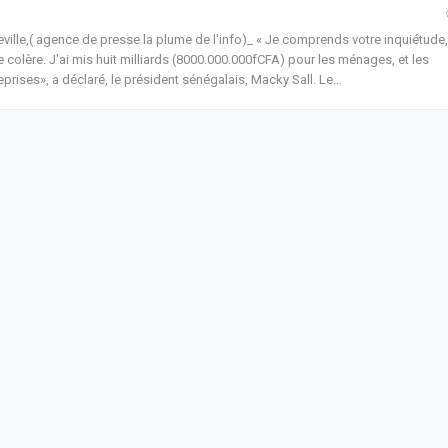
eville,( agence de presse la plume de l'info)_ « Je comprends votre inquiétude,
e colère. J'ai mis huit milliards (8000.000.000fCFA) pour les ménages, et les
eprises», a déclaré, le président sénégalais, Macky Sall.
Le
…