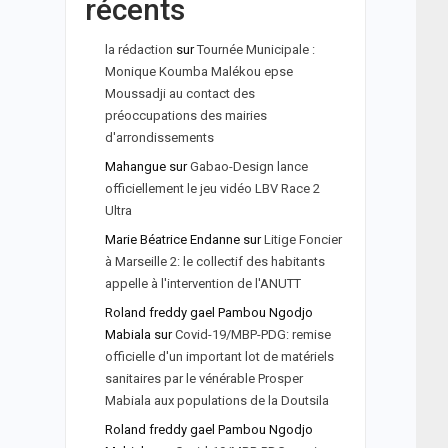
récents
la rédaction
sur
Tournée Municipale :
Monique Koumba Malékou epse
Moussadji au contact des
préoccupations des mairies
d'arrondissements
Mahangue
sur
Gabao-Design lance
officiellement le jeu vidéo LBV Race 2
Ultra
Marie Béatrice Endanne
sur
Litige Foncier
à Marseille 2: le collectif des habitants
appelle à l'intervention de l'ANUTT
Roland freddy gael Pambou Ngodjo
Mabiala
sur
Covid-19/MBP-PDG: remise
officielle d'un important lot de matériels
sanitaires par le vénérable Prosper
Mabiala aux populations de la Doutsila
Roland freddy gael Pambou Ngodjo