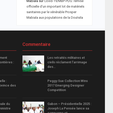
Mabiala
sur
Covid-19/MBP-PDG: remise
officielle d’un important lot de matériels
sanitaires par le vénérable Prosper
Mabiala aux populations de la Doutsila
Commentaire
ment
Les retraités militaires et
ontières :
civils réclament l’arrimage
des…
lle :
Peggy Sue Collection Wins
ovince des
2017 Emerging Designer
Competition
nale du
Gabon – Présidentielle 2025 :
ministre
Joseph La Pensée lance sa
campagne et…