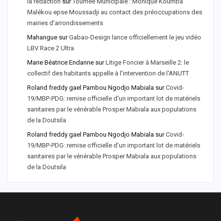
la rédaction
sur
Tournée Municipale : Monique Koumba
Malékou epse Moussadji au contact des préoccupations des
mairies d'arrondissements
Mahangue
sur
Gabao-Design lance officiellement le jeu vidéo
LBV Race 2 Ultra
Marie Béatrice Endanne
sur
Litige Foncier à Marseille 2: le
collectif des habitants appelle à l'intervention de l'ANUTT
Roland freddy gael Pambou Ngodjo Mabiala
sur
Covid-
19/MBP-PDG: remise officielle d'un important lot de matériels
sanitaires par le vénérable Prosper Mabiala aux populations
de la Doutsila
Roland freddy gael Pambou Ngodjo Mabiala
sur
Covid-
19/MBP-PDG: remise officielle d’un important lot de matériels
sanitaires par le vénérable Prosper Mabiala aux populations
de la Doutsila