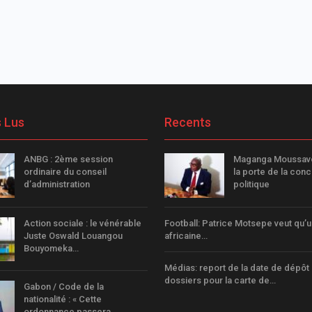
s Lus
Recents
ANBG : 2ème session
Maganga Moussav
ordinaire du conseil
la porte de la conc
d’administration
politique
Action sociale : le vénérable
Football: Patrice Motsepe veut qu’
Juste Oswald Louangou
africaine…
Bouyomeka…
Médias: report de la date de dépôt
dossiers pour la carte de…
Gabon / Code de la
nationalité : « Cette
ordonnance passera…