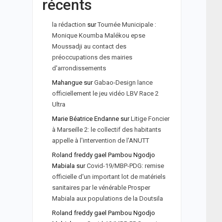
récents
la rédaction
sur
Tournée Municipale :
Monique Koumba Malékou epse
Moussadji au contact des
préoccupations des mairies
d'arrondissements
Mahangue
sur
Gabao-Design lance
officiellement le jeu vidéo LBV Race 2
Ultra
Marie Béatrice Endanne
sur
Litige Foncier
à Marseille 2: le collectif des habitants
appelle à l'intervention de l'ANUTT
Roland freddy gael Pambou Ngodjo
Mabiala
sur
Covid-19/MBP-PDG: remise
officielle d'un important lot de matériels
sanitaires par le vénérable Prosper
Mabiala aux populations de la Doutsila
Roland freddy gael Pambou Ngodjo