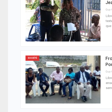
Je
Libr
text
que 
Fr
SOCIÉTÉ
Po
Libr
ense
sem