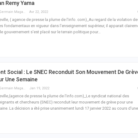
an Remy Yama
Guy Germain Maganga Nziengui
Avr 22, 2022
eville, ( agence de presse la plume de l'info. com)_Au regard de la violation de
es fondamentaux en vigueur dans l'enseignement supérieur, il apparait clairem
le gouvernement s'est placé sur le terrain politique pour
…
ont Social : Le SNEC Reconduit Son Mouvement De Grèv
ur Une Semaine
Guy Germain Maganga Nziengui
Jan 19, 2022
eville,(agence de presse la plume de l'info.com)_Le syndicat national des
ignants et chercheurs (SNEC) reconduit leur mouvement de grève pour une
aine.
La décision a été prise unanimement lundi 17 janvier 2022 au cours d'une