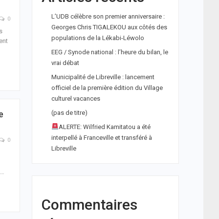
L’UDB célèbre son premier anniversaire :
0
Georges Chris TIGALEKOU aux côtés des
s
populations de la Lékabi-Léwolo
ent
EEG / Synode national : l’heure du bilan, le
vrai débat
Municipalité de Libreville : lancement
officiel de la première édition du Village
culturel vacances
e
(pas de titre)
ALERTE: Wilfried Kamitatou a été
interpellé à Franceville et transféré à
0
Libreville
…
Commentaires