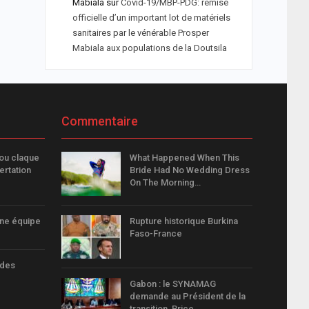
Mabiala
sur
Covid-19/MBP-PDG: remise
officielle d’un important lot de matériels
sanitaires par le vénérable Prosper
Mabiala aux populations de la Doutsila
Commentaire
ou claque
What Happened When This
ertation
Bride Had No Wedding Dress
On The Morning…
une équipe
Rupture historique Burkina
Faso-France
 des
Gabon : le SYNAMAG
demande au Président de la
transition, Brice…