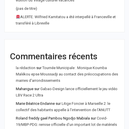
édition du Village culturel vacances
(pas de titre)
ALERTE: Wilfried Kamitatou a été interpellé à Franceville et
transféré à Libreville
Commentaires récents
la rédaction
sur
Tournée Municipale : Monique Koumba
Malékou epse Moussadji au contact des préoccupations des
mairies d'arrondissements
Mahangue
sur
Gabao-Design lance officiellement le jeu vidéo
LBV Race 2 Ultra
Marie Béatrice Endanne
sur
Litige Foncier à Marseille 2: le
collectif des habitants appelle à l'intervention de l'ANUTT
Roland freddy gael Pambou Ngodjo Mabiala
sur
Covid-
19/MBP-PDG: remise officielle d'un important lot de matériels