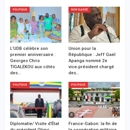
POLITIQUE
NON CLASSÉ
L’UDB célèbre son
Union pour la
premier anniversaire :
République : Jeff Gaël
Georges Chris
Apanga nommé 2e
TIGALEKOU aux côtés
vice‑président chargé
des…
des…
POLITIQUE
POLITIQUE
Diplomatie/ Visite d’État
France-Gabon: la fin de
du président Oligui
la coopération militaire