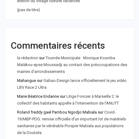
édition du Village culturel vacances
(pas de titre)
Commentaires récents
la rédaction
sur
Tournée Municipale : Monique Koumba
Malékou epse Moussadji au contact des préoccupations des
mairies d'arrondissements
Mahangue
sur
Gabao-Design lance officiellement le jeu vidéo
LBV Race 2 Ultra
Marie Béatrice Endanne
sur
Litige Foncier à Marseille 2: le
collectif des habitants appelle à l'intervention de l'ANUTT
Roland freddy gael Pambou Ngodjo Mabiala
sur
Covid-
19/MBP-PDG: remise officielle d'un important lot de matériels
sanitaires par le vénérable Prosper Mabiala aux populations
de la Doutsila