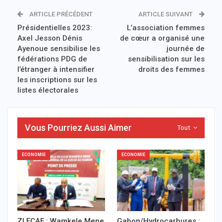
ARTICLE PRÉCÉDENT
ARTICLE SUIVANT
Présidentielles 2023:
L’association femmes
Axel Jesson Dénis
de cœur a organisé une
Ayenoue sensibilise les
journée de
fédérations PDG de
sensibilisation sur les
l’étranger à intensifier
droits des femmes
les inscriptions sur les
listes électorales
Vous Pourriez Aussi Aimer
Tout
ECONOMIE
ECONOMIE
ZLECAF : Wamkele Mene
Gabon/Hydrocarbures :