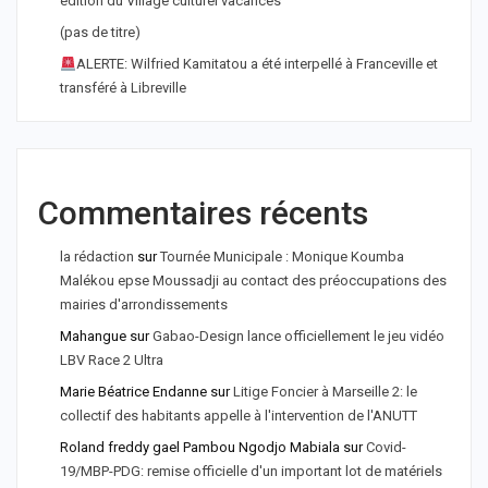
édition du Village culturel vacances
(pas de titre)
ALERTE: Wilfried Kamitatou a été interpellé à Franceville et
transféré à Libreville
Commentaires récents
la rédaction
sur
Tournée Municipale : Monique Koumba
Malékou epse Moussadji au contact des préoccupations des
mairies d'arrondissements
Mahangue
sur
Gabao-Design lance officiellement le jeu vidéo
LBV Race 2 Ultra
Marie Béatrice Endanne
sur
Litige Foncier à Marseille 2: le
collectif des habitants appelle à l'intervention de l'ANUTT
Roland freddy gael Pambou Ngodjo Mabiala
sur
Covid-
19/MBP-PDG: remise officielle d'un important lot de matériels