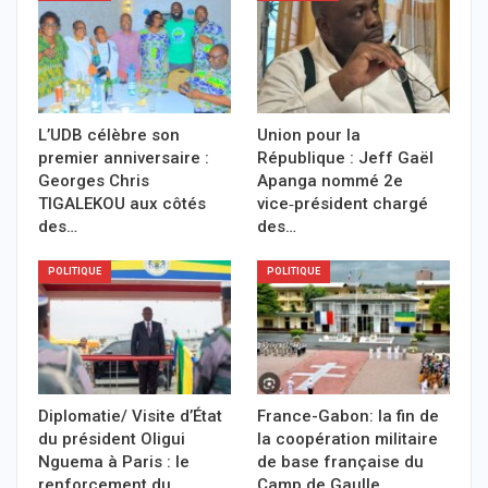
L’UDB célèbre son
Union pour la
premier anniversaire :
République : Jeff Gaël
Georges Chris
Apanga nommé 2e
TIGALEKOU aux côtés
vice‑président chargé
des…
des…
POLITIQUE
POLITIQUE
Diplomatie/ Visite d’État
France-Gabon: la fin de
du président Oligui
la coopération militaire
Nguema à Paris : le
de base française du
renforcement du…
Camp de Gaulle…