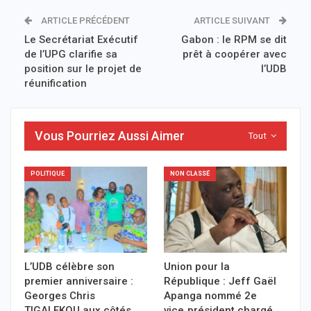
ARTICLE PRÉCÉDENT
ARTICLE SUIVANT
Le Secrétariat Exécutif
Gabon : le RPM se dit
de l’UPG clarifie sa
prêt à coopérer avec
position sur le projet de
l’UDB
réunification
Vous Pourriez Aussi Aimer
Tout
POLITIQUE
NON CLASSÉ
L’UDB célèbre son
Union pour la
premier anniversaire :
République : Jeff Gaël
Georges Chris
Apanga nommé 2e
TIGALEKOU aux côtés
vice‑président chargé