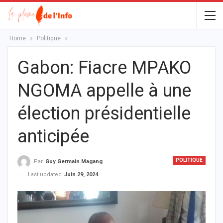
Home
Politique
Gabon: Fiacre MPAKO
NGOMA appelle à une
élection présidentielle
anticipée
POLITIQUE
Par
Guy Germain Maganga Nziengui
Last updated
Juin 29, 2024