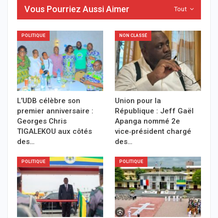
Vous Pourriez Aussi Aimer
Tout
POLITIQUE
NON CLASSÉ
L’UDB célèbre son
Union pour la
premier anniversaire :
République : Jeff Gaël
Georges Chris
Apanga nommé 2e
TIGALEKOU aux côtés
vice‑président chargé
des…
des…
POLITIQUE
POLITIQUE