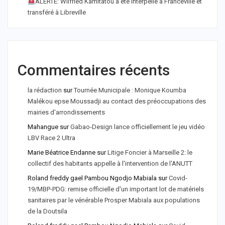
ALERTE: Wilfried Kamitatou a été interpellé à Franceville et
transféré à Libreville
Commentaires récents
la rédaction
sur
Tournée Municipale : Monique Koumba
Malékou epse Moussadji au contact des préoccupations des
mairies d'arrondissements
Mahangue
sur
Gabao-Design lance officiellement le jeu vidéo
LBV Race 2 Ultra
Marie Béatrice Endanne
sur
Litige Foncier à Marseille 2: le
collectif des habitants appelle à l'intervention de l'ANUTT
Roland freddy gael Pambou Ngodjo Mabiala
sur
Covid-
19/MBP-PDG: remise officielle d'un important lot de matériels
sanitaires par le vénérable Prosper Mabiala aux populations
de la Doutsila