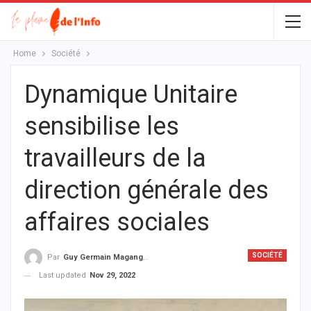
Home
Société
Dynamique Unitaire
sensibilise les
travailleurs de la
direction générale des
affaires sociales
SOCIÉTÉ
Par
Guy Germain Maganga Nziengui
Last updated
Nov 29, 2022