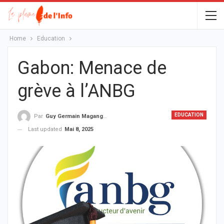
Home
Education
Gabon: Menace de
grève à l’ANBG
EDUCATION
Par
Guy Germain Maganga Nziengui
Last updated
Mai 8, 2025