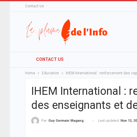
Contact Us
CONTACT US
Home
Education
IHEM International : renforcement des ca
IHEM International : 
des enseignants et d
Last updated
Nov 13, 2
Par
Guy Germain Maganga Nziengui