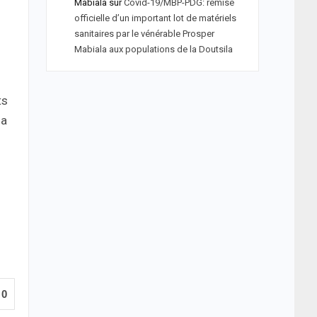
Mabiala
sur
Covid-19/MBP-PDG: remise
officielle d’un important lot de matériels
sanitaires par le vénérable Prosper
Mabiala aux populations de la Doutsila
ts
 a
0