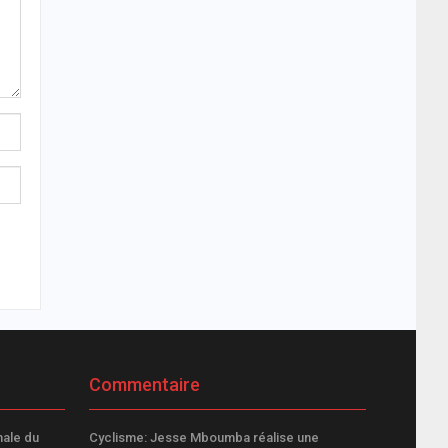
Commentaire
nale du
Cyclisme: Jesse Mboumba réalise une