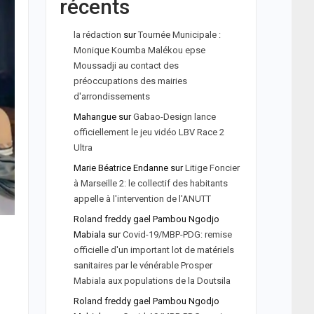
récents
la rédaction
sur
Tournée Municipale :
Monique Koumba Malékou epse
Moussadji au contact des
préoccupations des mairies
d'arrondissements
Mahangue
sur
Gabao-Design lance
officiellement le jeu vidéo LBV Race 2
Ultra
Marie Béatrice Endanne
sur
Litige Foncier
à Marseille 2: le collectif des habitants
appelle à l'intervention de l'ANUTT
Roland freddy gael Pambou Ngodjo
Mabiala
sur
Covid-19/MBP-PDG: remise
officielle d'un important lot de matériels
sanitaires par le vénérable Prosper
Mabiala aux populations de la Doutsila
Roland freddy gael Pambou Ngodjo