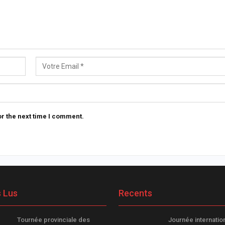
r the next time I comment.
s Lus
Recents
Tournée provinciale des
Journée internatio