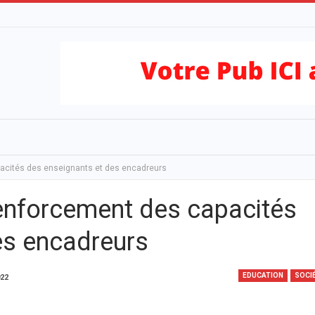
pacités des enseignants et des encadreurs
renforcement des capacités
es encadreurs
EDUCATION
SOCI
022