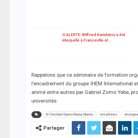
🚨ALERTE: Wilfried Kamitatou a été
interpellé à Franceville et…
Rappelons que ce séminaire de formation orga
l’encadrement du groupe IHEM International et 
animé entre autres par Gabriel Zomo Yebe, pr
universités.
Dr Constant Oyono Ebang Obame
encadreurs
enseigna
Partager