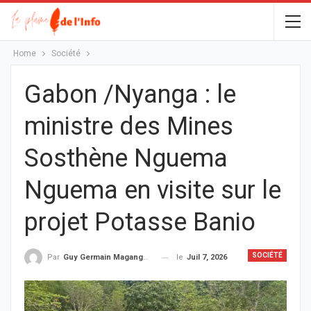
Home
Société
Gabon /Nyanga : le
ministre des Mines
Sosthène Nguema
Nguema en visite sur le
projet Potasse Banio
SOCIÉTÉ
le
Juil 7, 2026
Par
Guy Germain Maganga Nziengui