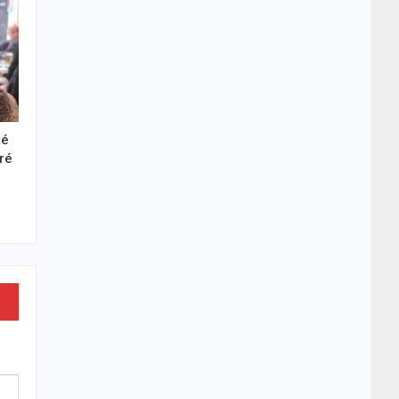
té
éré