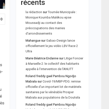
récents
la rédaction
sur
Tournée Municipale :
Monique Koumba Malékou epse
0
Moussadji au contact des
préoccupations des mairies
d'arrondissements
Mahangue
sur
Gabao-Design lance
officiellement le jeu vidéo LBV Race 2
Ultra
Marie Béatrice Endanne
sur
Litige Foncier
à Marseille 2: le collectif des habitants
is
appelle à l'intervention de l'ANUTT
e-
Roland freddy gael Pambou Ngodjo
Mabiala
sur
Covid-19/MBP-PDG: remise
officielle d'un important lot de matériels
u
sanitaires par le vénérable Prosper
lé
Mabiala aux populations de la Doutsila
cès
Roland freddy gael Pambou Ngodjo