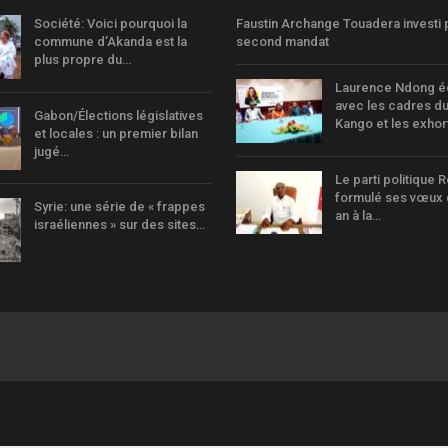
Société: Voici pourquoi la
Faustin Archange Touadera investi 
commune d’Akanda est la
second mandat
plus propre du…
Laurence Ndong 
avec les cadres d
Gabon/Élections législatives
Kango et les exho
et locales : un premier bilan
jugé…
Le parti politique R
formulé ses vœux 
Syrie: une série de « frappes
an à la…
israéliennes » sur des sites…