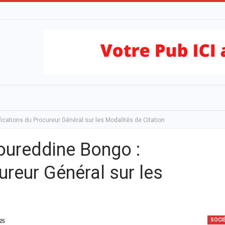
fications du Procureur Général sur les Modalités de Citation
oureddine Bongo :
ureur Général sur les
SOCI
25