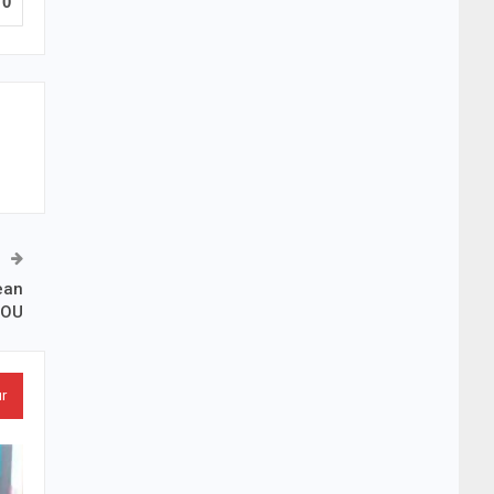
0
ean
GOU
ur