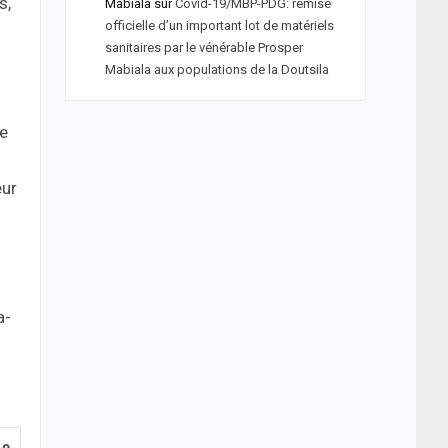
s,
Mabiala
sur
Covid-19/MBP-PDG: remise
officielle d’un important lot de matériels
sanitaires par le vénérable Prosper
Mabiala aux populations de la Doutsila
re
eur
a-