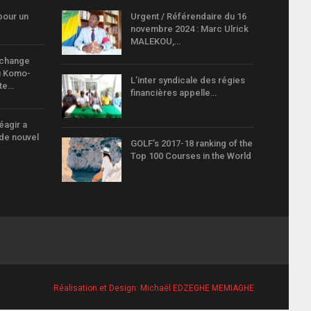
pour un
Urgent / Référendaire du 16
novembre 2024 : Marc Ulrick
MALEKOU,…
échange
u Komo-
L’inter syndicale des régies
rte…
financières appelle…
éagir a
de nouvel
GOLF’s 2017-18 ranking of the
Top 100 Courses in the World
Réalisation et Design:
Michaël EDZEGHE MEMIAGHE