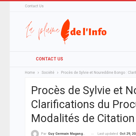
Contact Us
CONTACT US
Home
Société
Procès de Sylvie et Noureddine Bongo : Clari
Procès de Sylvie et N
Clarifications du Proc
Modalités de Citation
Last updated
Oct 29, 20
Par
Guy Germain Maganga Nziengui