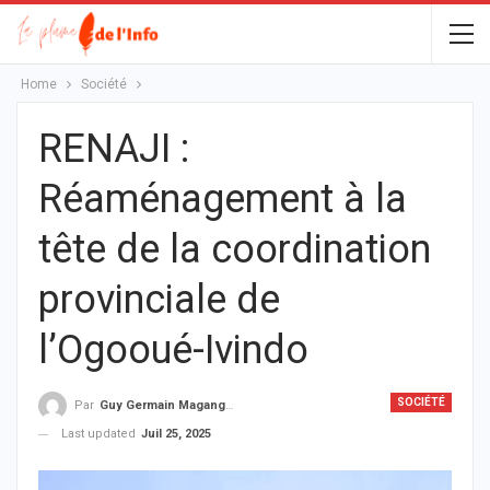
Home
Société
RENAJI :
Réaménagement à la
tête de la coordination
provinciale de
l’Ogooué-Ivindo
SOCIÉTÉ
Par
Guy Germain Maganga Nziengui
Last updated
Juil 25, 2025