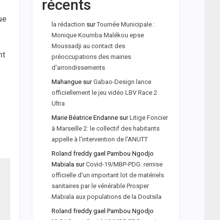
récents
ue
la rédaction
sur
Tournée Municipale :
Monique Koumba Malékou epse
Moussadji au contact des
nt
préoccupations des mairies
d'arrondissements
Mahangue
sur
Gabao-Design lance
officiellement le jeu vidéo LBV Race 2
Ultra
Marie Béatrice Endanne
sur
Litige Foncier
à Marseille 2: le collectif des habitants
appelle à l'intervention de l'ANUTT
Roland freddy gael Pambou Ngodjo
Mabiala
sur
Covid-19/MBP-PDG: remise
officielle d'un important lot de matériels
sanitaires par le vénérable Prosper
Mabiala aux populations de la Doutsila
Roland freddy gael Pambou Ngodjo