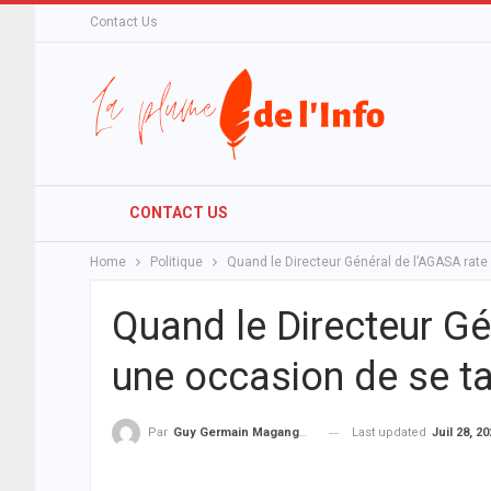
Contact Us
CONTACT US
Home
Politique
Quand le Directeur Général de l’AGASA rate
Quand le Directeur Gé
une occasion de se ta
Last updated
Juil 28, 2
Par
Guy Germain Maganga Nziengui