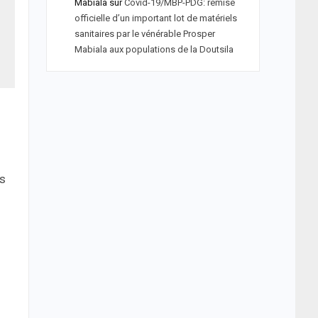
Mabiala
sur
Covid-19/MBP-PDG: remise
officielle d’un important lot de matériels
sanitaires par le vénérable Prosper
Mabiala aux populations de la Doutsila
ns