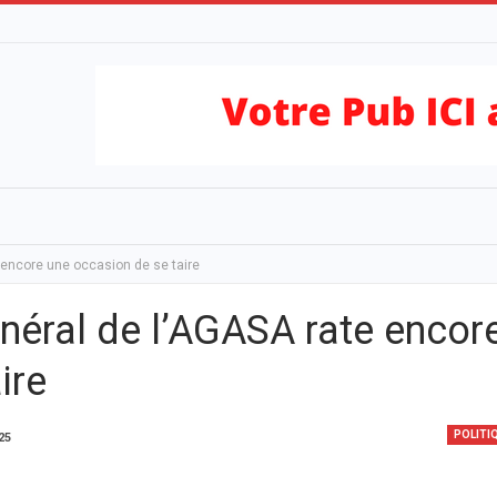
 encore une occasion de se taire
néral de l’AGASA rate encor
ire
POLITI
025