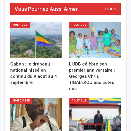
Vous Pourriez Aussi Aimer
Tout
POLITIQUE
POLITIQUE
Gabon : le drapeau
L’UDB célèbre son
national hissé en
premier anniversaire :
continu du 9 août au 4
Georges Chris
septembre
TIGALEKOU aux côtés
des…
NON CLASSÉ
POLITIQUE