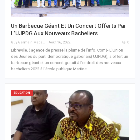
Un Barbecue Géant Et Un Concert Offerts Par
L’UJPDG Aux Nouveaux Bacheliers
Guy Germain Maganga Nziengui
Août 16, 2022
0
Libreville, ( agence de presse la plume de l'info. Com)- L'Union
des Jeunes du parti démocratique gabonais( UJPDG), a offert un
barbecue géant et un concert gratuit à l'endroit des nouveaux
bacheliers 2022 à l'école publique Martine
…
EDUCATION