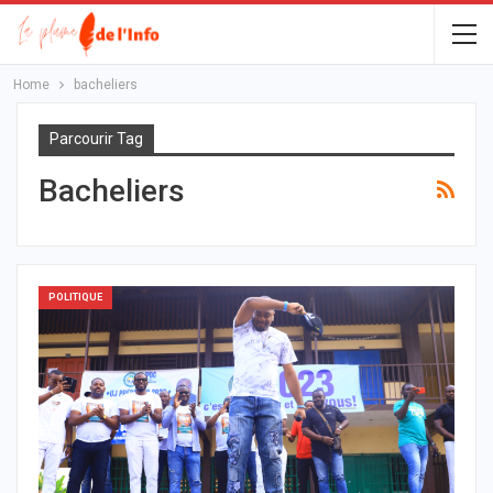
Home
bacheliers
Parcourir Tag
Bacheliers
POLITIQUE