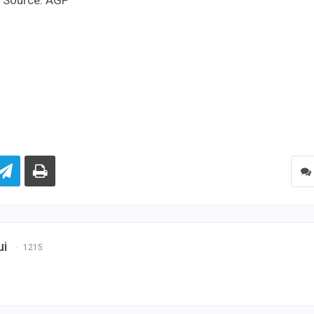
‎Source: AGP
ui
1215