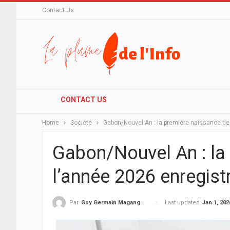
Contact Us
CONTACT US
Home
Société
Gabon/Nouvel An : la première naissance de
Gabon/Nouvel An : la
l’année 2026 enregis
Last updated
Jan 1, 202
Par
Guy Germain Maganga Nziengui