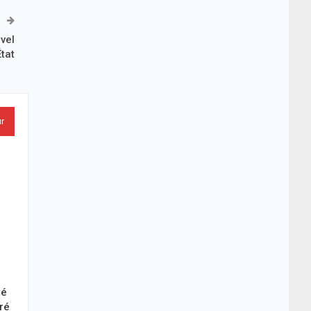
vel
État
ur
té
éré