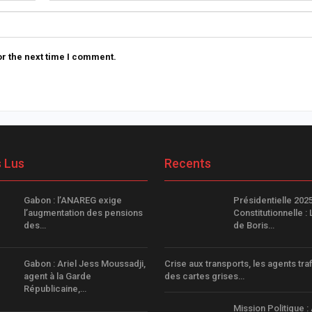
r the next time I comment.
s Lus
Recents
Gabon : l’ANAREG exige
Présidentielle 202
l’augmentation des pensions
Constitutionnelle : 
des…
de Boris…
Gabon : Ariel Jess Moussadji,
Crise aux transports, les agents tra
agent à la Garde
des cartes grises…
Républicaine,…
Mission Politique :