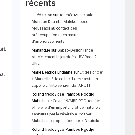
récents
la rédaction
sur
Tournée Municipale :
Monique Koumba Malékou epse
Moussadji au contact des
préoccupations des mairies
d'arrondissements
it,
Mahangue
sur
Gabao-Design lance
officiellement le jeu vidéo LBV Race 2
Ultra
Marie Béatrice Endanne
sur
Litige Foncier
s,
à Marseille 2: le collectif des habitants
appelle à l'intervention de l'ANUTT
Roland freddy gael Pambou Ngodjo
e
Mabiala
sur
Covid-19/MBP-PDG: remise
officielle d'un important lot de matériels
sanitaires par le vénérable Prosper
Mabiala aux populations de la Doutsila
Roland freddy gael Pambou Ngodjo