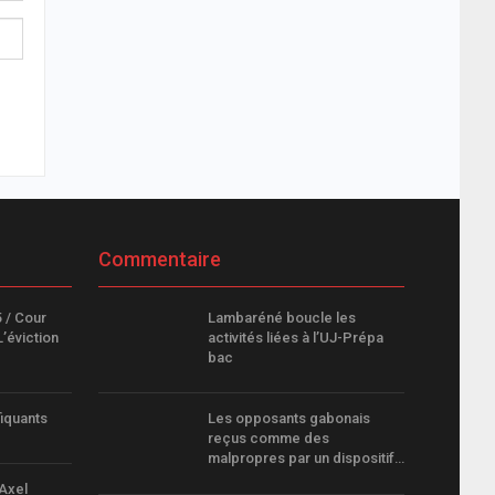
Commentaire
5 / Cour
Lambaréné boucle les
L’éviction
activités liées à l’UJ-Prépa
bac
fiquants
Les opposants gabonais
reçus comme des
malpropres par un dispositif…
 Axel