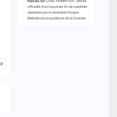
Mabiala
sur
Covid-19/MBP-PDG: remise
officielle d’un important lot de matériels
sanitaires par le vénérable Prosper
Mabiala aux populations de la Doutsila
0