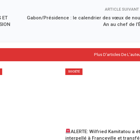
ARTICLE SUIVANT
 ET
Gabon/Présidence : le calendrier des vœux de nou
SION
An au chef de l’
Plus D'articles De L'aute
SOCIÉTÉ
ALERTE: Wilfried Kamitatou a é
interpellé à Franceville et transf