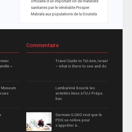
officielle d’un important lot de matériels
sanitaires par le vénérable Prosper
Mabiala aux populations de la Doutsila
Commentaire
emier
Travel Guide to Tel Aviv, Israel
mille »
– what is there to see and do
ry Museum
Lambaréné boucle les
ecues
activités liées à l’UJ-Prépa
bac
a
Germain ILOKO veut que le
PDG se relève pour
s’apprêter à…