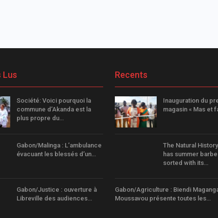
s Lus
Recents
Société: Voici pourquoi la
Inauguration du pr
commune d’Akanda est la
magasin « Mas et fa
plus propre du…
Gabon/Malinga : L’ambulance
The Natural Histo
évacuant les blessés d’un…
has summer barb
sorted with its…
Gabon/Justice : ouverture à
Gabon/Agriculture : Biendi Magang
Libreville des audiences…
Moussavou présente toutes les…