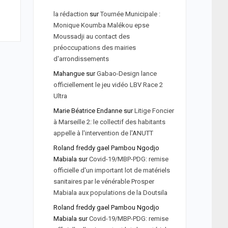
la rédaction
sur
Tournée Municipale :
Monique Koumba Malékou epse
Moussadji au contact des
préoccupations des mairies
d'arrondissements
Mahangue
sur
Gabao-Design lance
officiellement le jeu vidéo LBV Race 2
Ultra
Marie Béatrice Endanne
sur
Litige Foncier
à Marseille 2: le collectif des habitants
appelle à l'intervention de l'ANUTT
Roland freddy gael Pambou Ngodjo
Mabiala
sur
Covid-19/MBP-PDG: remise
officielle d'un important lot de matériels
sanitaires par le vénérable Prosper
Mabiala aux populations de la Doutsila
Roland freddy gael Pambou Ngodjo
Mabiala
sur
Covid-19/MBP-PDG: remise