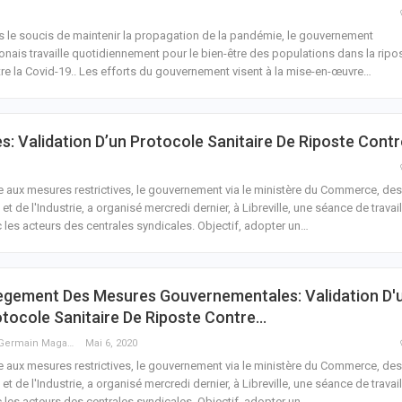
 le soucis de maintenir la propagation de la pandémie, le gouvernement
nais travaille quotidiennement pour le bien-être des populations dans la ripo
re la Covid-19..
Les efforts du gouvernement visent à la mise-en-œuvre
…
 Validation D’un Protocole Sanitaire De Riposte Cont
e aux mesures restrictives, le gouvernement via le ministère du Commerce, des
et de l'Industrie, a organisé mercredi dernier, à Libreville, une séance de travail
 les acteurs des centrales syndicales. Objectif, adopter un
…
lègement Des Mesures Gouvernementales: Validation D'
tocole Sanitaire De Riposte Contre…
Guy Germain Maganga Nziengui
Mai 6, 2020
e aux mesures restrictives, le gouvernement via le ministère du Commerce, des
et de l'Industrie, a organisé mercredi dernier, à Libreville, une séance de travail
 les acteurs des centrales syndicales. Objectif, adopter un
…