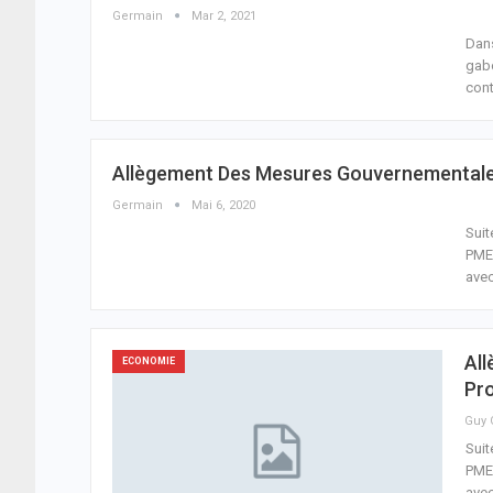
Germain
Mar 2, 2021
Dans
gabo
cont
Allègement Des Mesures Gouvernementales:
Germain
Mai 6, 2020
Suit
PME 
avec
Al
ECONOMIE
Pro
Suit
PME 
avec