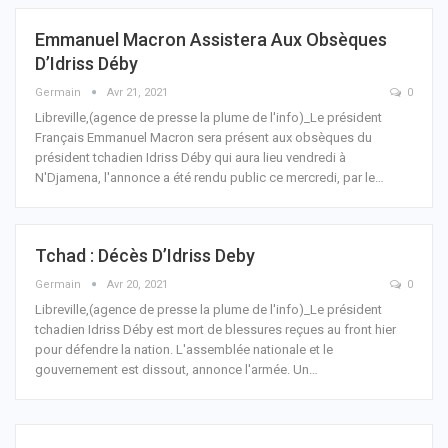
Emmanuel Macron Assistera Aux Obsèques
D’Idriss Déby
Germain
Avr 21, 2021
0
Libreville,(agence de presse la plume de l'info)_Le président
Français Emmanuel Macron sera présent aux obsèques du
président tchadien Idriss Déby qui aura lieu vendredi à
N'Djamena, l'annonce a été rendu public ce mercredi, par le
…
Tchad : Décès D’Idriss Deby
Germain
Avr 20, 2021
0
Libreville,(agence de presse la plume de l'info)_Le président
tchadien Idriss Déby est mort de blessures reçues au front hier
pour défendre la nation.
L'assemblée nationale et le
gouvernement est dissout, annonce l'armée.
Un
…