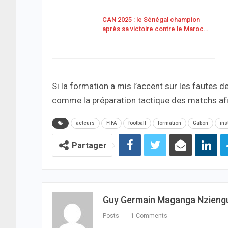
CAN 2025 : le Sénégal champion
après sa victoire contre le Maroc…
Si la formation a mis l’accent sur les fautes 
comme la préparation tactique des matchs afin
acteurs
FIFA
football
formation
Gabon
ins
Partager
Guy Germain Maganga Nzieng
Posts
1 Comments