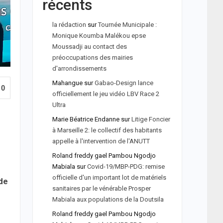
récents
la rédaction
sur
Tournée Municipale :
Monique Koumba Malékou epse
Moussadji au contact des
préoccupations des mairies
d'arrondissements
Mahangue
sur
Gabao-Design lance
0
officiellement le jeu vidéo LBV Race 2
Ultra
Marie Béatrice Endanne
sur
Litige Foncier
à Marseille 2: le collectif des habitants
appelle à l'intervention de l'ANUTT
Roland freddy gael Pambou Ngodjo
Mabiala
sur
Covid-19/MBP-PDG: remise
officielle d'un important lot de matériels
de
sanitaires par le vénérable Prosper
Mabiala aux populations de la Doutsila
Roland freddy gael Pambou Ngodjo