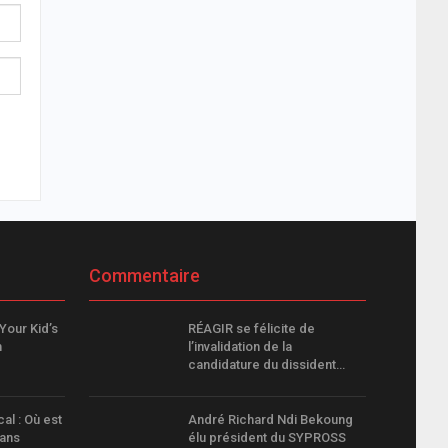
Commentaire
Your Kid’s
RÉAGIR se félicite de
n
l’invalidation de la
candidature du dissident…
l : Où est
André Richard Ndi Bekoung
dans
élu président du SYPROSS