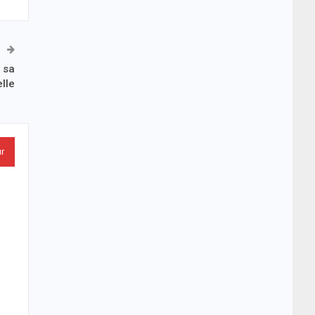
 sa
elle
ur