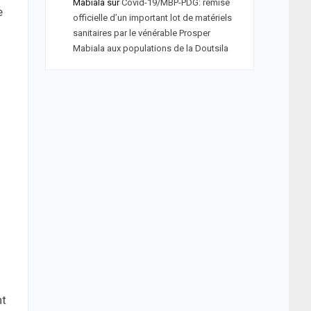
Mabiala
sur
Covid-19/MBP-PDG: remise
e
officielle d’un important lot de matériels
sanitaires par le vénérable Prosper
Mabiala aux populations de la Doutsila
n
nt