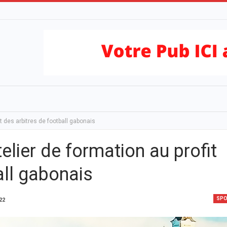
it des arbitres de football gabonais
elier de formation au profit
all gabonais
SP
22