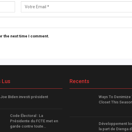
r the next time I comment.
s Lus
Recents
 Joe Biden investi président
Ways To Denimize 
Closet This Seaso
Code Électoral : La
Présidente du FCTE met en
Développement loca
garde contre toute…
la part de Dienga 