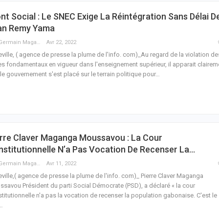
nt Social : Le SNEC Exige La Réintégration Sans Délai D
an Remy Yama
Guy Germain Maganga Nziengui
Avr 22, 2022
eville, ( agence de presse la plume de l'info. com)_Au regard de la violation de
es fondamentaux en vigueur dans l'enseignement supérieur, il apparait clairem
le gouvernement s'est placé sur le terrain politique pour
…
erre Claver Maganga Moussavou : La Cour
stitutionnelle N’a Pas Vocation De Recenser La…
Guy Germain Maganga Nziengui
Avr 11, 2022
eville,( agence de presse la plume de l'info. com)_ Pierre Claver Maganga
savou Président du parti Social Démocrate (PSD), a déclaré « la cour
titutionnelle n'a pas la vocation de recenser la population gabonaise. C'est le
…