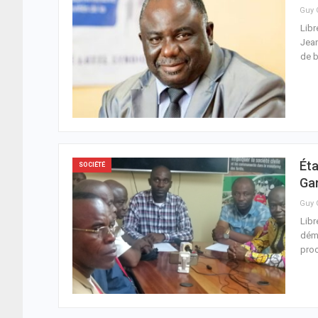
Libr
Jean
de b
Éta
SOCIÉTÉ
Ga
Libr
démo
proc