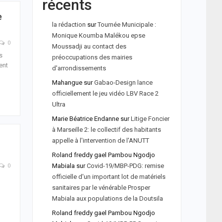
récents
e
la rédaction
sur
Tournée Municipale :
Monique Koumba Malékou epse
0
Moussadji au contact des
s
préoccupations des mairies
ent
d'arrondissements
Mahangue
sur
Gabao-Design lance
officiellement le jeu vidéo LBV Race 2
Ultra
Marie Béatrice Endanne
sur
Litige Foncier
à Marseille 2: le collectif des habitants
appelle à l'intervention de l'ANUTT
Roland freddy gael Pambou Ngodjo
Mabiala
sur
Covid-19/MBP-PDG: remise
0
officielle d'un important lot de matériels
sanitaires par le vénérable Prosper
Mabiala aux populations de la Doutsila
Roland freddy gael Pambou Ngodjo