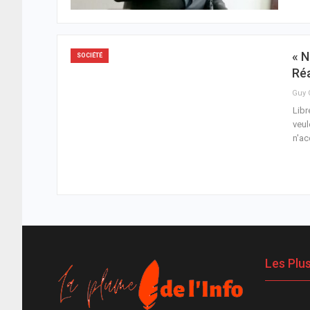
« N
SOCIÉTÉ
Réa
Libr
veul
n'ac
Les Plu