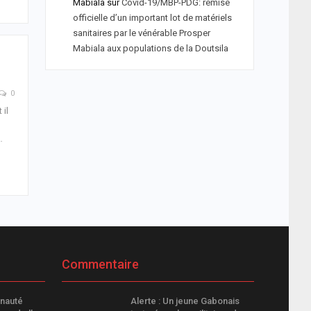
Mabiala
sur
Covid-19/MBP-PDG: remise
officielle d’un important lot de matériels
sanitaires par le vénérable Prosper
Mabiala aux populations de la Doutsila
0
 il
…
Commentaire
nauté
Alerte : Un jeune Gabonais