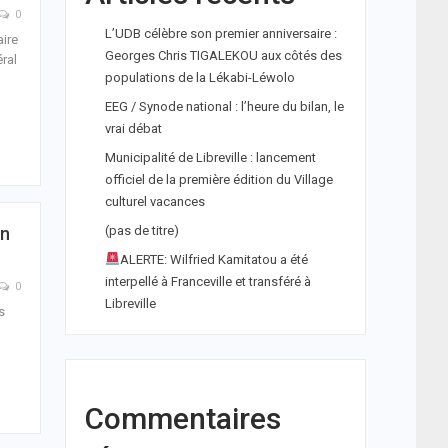
0
L’UDB célèbre son premier anniversaire :
aire
Georges Chris TIGALEKOU aux côtés des
ral
populations de la Lékabi-Léwolo
EEG / Synode national : l’heure du bilan, le
vrai débat
Municipalité de Libreville : lancement
officiel de la première édition du Village
culturel vacances
En
(pas de titre)
ALERTE: Wilfried Kamitatou a été
interpellé à Franceville et transféré à
0
Libreville
s
Commentaires