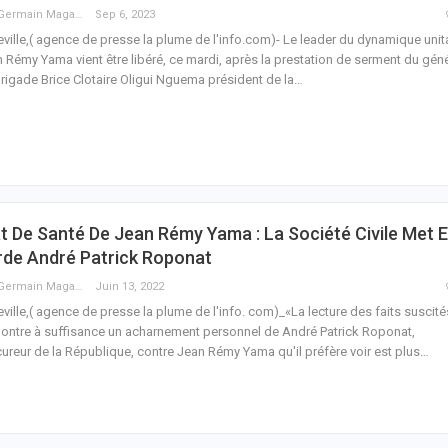
Guy Germain Maganga Nziengui
Sep 6, 2023
eville,( agence de presse la plume de l'info.com)- Le leader du dynamique unit
 Rémy Yama vient être libéré, ce mardi, après la prestation de serment du géné
rigade Brice Clotaire Oligui Nguema président de la
…
t De Santé De Jean Rémy Yama : La Société Civile Met 
rde André Patrick Roponat
Guy Germain Maganga Nziengui
Juin 13, 2022
eville,( agence de presse la plume de l'info. com)_«La lecture des faits suscité
ntre à suffisance un acharnement personnel de André Patrick Roponat,
ureur de la République, contre Jean Rémy Yama qu'il préfère voir est plus
…