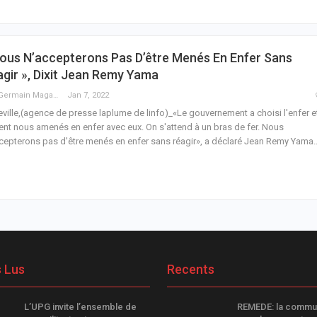
ous N’accepterons Pas D’être Menés En Enfer Sans
gir », Dixit Jean Remy Yama
Guy Germain Maganga Nziengui
Jan 7, 2022
eville,(agence de presse laplume de linfo)_«Le gouvernement a choisi l'enfer et
ent nous amenés en enfer avec eux. On s'attend à un bras de fer. Nous
cepterons pas d'être menés en enfer sans réagir», a déclaré Jean Remy Yama
s Lus
Recents
L’UPG invite l’ensemble de
REMEDE: la commu