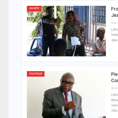
Fro
SOCIÉTÉ
Je
Libr
text
que 
Pi
POLITIQUE
Con
Libr
Mous
cons
rôle