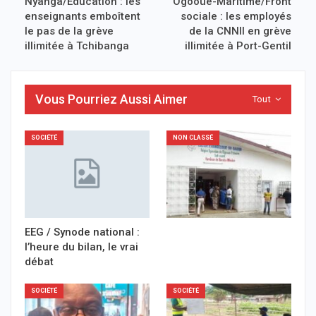
Nyanga/Éducation : les
Ogooué-Maritime/Front
enseignants emboîtent
sociale : les employés
le pas de la grève
de la CNNII en grève
illimitée à Tchibanga
illimitée à Port-Gentil
Vous Pourriez Aussi Aimer
Tout
SOCIÉTÉ
NON CLASSÉ
EEG / Synode national :
l’heure du bilan, le vrai
débat
SOCIÉTÉ
SOCIÉTÉ