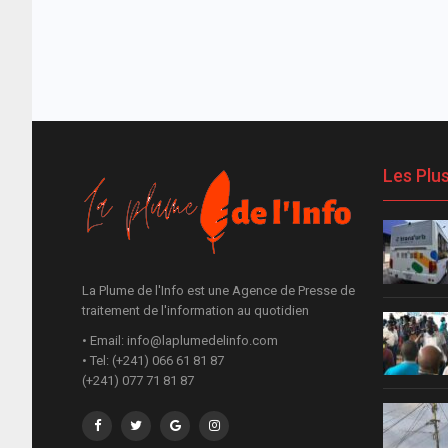
Les Plu
La Plume de l'Info est une Agence de Presse de
traitement de l'information au quotidien
• Email: info@laplumedelinfo.com
• Tel: (+241) 066 61 81 87
(+241) 077 71 81 87