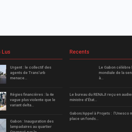
s Lus
Recents
Urgent : le collectif des
Le Gabon célèbre 
agents de Trans’urb
mondiale de la sens
menace…
à…
Régies financières : la 4e
Le bureau du RENAJI reçu en audie
vague plus violente que le
ministre d’État…
variant delta…
Gabon/Appel à Projets : l'Unesco 
place un fonds…
Gabon : Inauguration des
lampadaires au quartier
Ozangué par le…