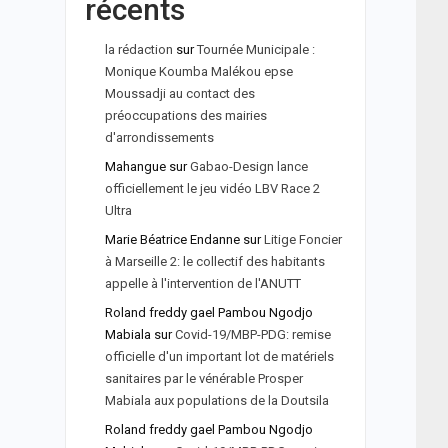
récents
la rédaction
sur
Tournée Municipale :
Monique Koumba Malékou epse
Moussadji au contact des
préoccupations des mairies
d'arrondissements
Mahangue
sur
Gabao-Design lance
officiellement le jeu vidéo LBV Race 2
Ultra
Marie Béatrice Endanne
sur
Litige Foncier
à Marseille 2: le collectif des habitants
appelle à l'intervention de l'ANUTT
Roland freddy gael Pambou Ngodjo
Mabiala
sur
Covid-19/MBP-PDG: remise
officielle d'un important lot de matériels
sanitaires par le vénérable Prosper
Mabiala aux populations de la Doutsila
Roland freddy gael Pambou Ngodjo