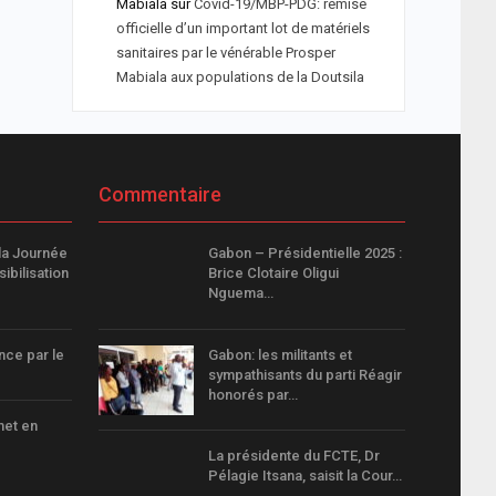
Mabiala
sur
Covid-19/MBP-PDG: remise
officielle d’un important lot de matériels
sanitaires par le vénérable Prosper
Mabiala aux populations de la Doutsila
Commentaire
la Journée
Gabon – Présidentielle 2025 :
ibilisation
Brice Clotaire Oligui
Nguema…
nce par le
Gabon: les militants et
sympathisants du parti Réagir
honorés par…
met en
La présidente du FCTE, Dr
Pélagie Itsana, saisit la Cour…