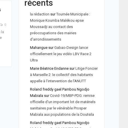
récents
s
la rédaction
sur
Tournée Municipale :
Monique Koumba Malékou epse
0
Moussadji au contact des
 la
préoccupations des mairies
ce
d'arrondissements
Mahangue
sur
Gabao-Design lance
officiellement le jeu vidéo LBV Race 2
Ultra
Marie Béatrice Endanne
sur
Litige Foncier
à Marseille 2: le collectif des habitants
appelle à l'intervention de l'ANUTT
Roland freddy gael Pambou Ngodjo
Mabiala
sur
Covid-19/MBP-PDG: remise
officielle d'un important lot de matériels
sanitaires par le vénérable Prosper
Mabiala aux populations de la Doutsila
Roland freddy gael Pambou Ngodjo