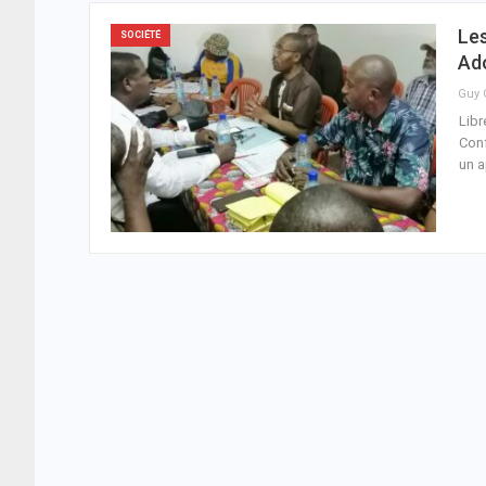
Le
SOCIÉTÉ
Ad
Libr
Conf
un a