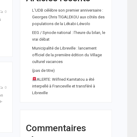
L’UDB célèbre son premier anniversaire :
0
Georges Chris TIGALEKOU aux côtés des
s
populations de la Lékabi-Léwolo
EEG / Synode national : l’heure du bilan, le
vrai débat
Municipalité de Libreville : lancement
officiel de la première édition du Village
culturel vacances
(pas de titre)
ALERTE: Wilfried Kamitatou a été
interpellé à Franceville et transféré à
0
Libreville
on
e-
Commentaires