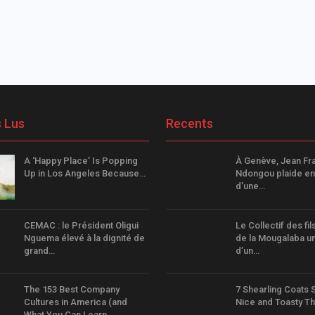
s Lus
Recents
A ‘Happy Place’ Is Popping
À Genève, Jean Fr
Up in Los Angeles Because…
Ndongou plaide en
d’une…
CEMAC : le Président Oligui
Le Collectif des fils
Nguema élevé à la dignité de
de la Mougalaba un
grand…
d’un…
The 153 Best Company
7 Shearling Coats 
Cultures in America (and
Nice and Toasty Th
What You Can Learn…