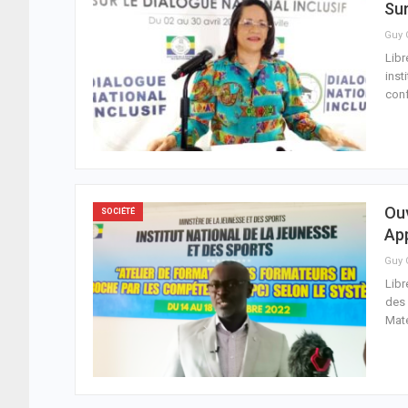
Sur
Libr
inst
conf
Ouv
SOCIÉTÉ
Ap
Libr
des 
Mat