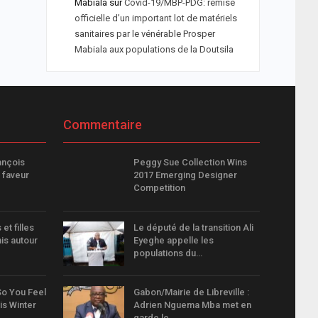
Mabiala
sur
Covid-19/MBP-PDG: remise
officielle d’un important lot de matériels
sanitaires par le vénérable Prosper
Mabiala aux populations de la Doutsila
Commentaire
ançois
Peggy Sue Collection Wins
 faveur
2017 Emerging Designer
Competition
 et filles
Le député de la transition Ali
is autour
Eyeghe appelle les
populations du…
So You Feel
Gabon/Mairie de Libreville :
is Winter
Adrien Nguema Mba met en
garde le…