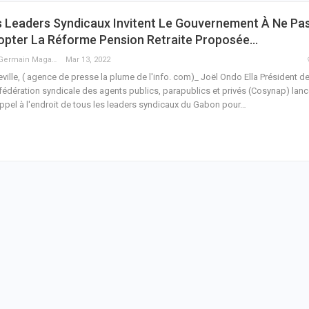
s Leaders Syndicaux Invitent Le Gouvernement À Ne Pa
opter La Réforme Pension Retraite Proposée…
Guy Germain Maganga Nziengui
Mar 13, 2022
eville, ( agence de presse la plume de l'info. com)_ Joël Ondo Ella Président de
édération syndicale des agents publics, parapublics et privés (Cosynap) lan
ppel à l'endroit de tous les leaders syndicaux du Gabon pour
…