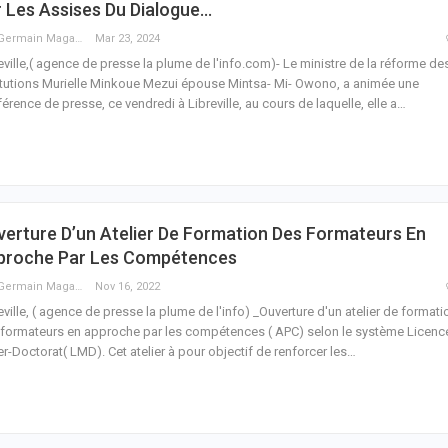
 Les Assises Du Dialogue…
Guy Germain Maganga Nziengui
Mar 23, 2024
eville,( agence de presse la plume de l'info.com)- Le ministre de la réforme de
itutions Murielle Minkoue Mezui épouse Mintsa- Mi- Owono, a animée une
érence de presse, ce vendredi à Libreville, au cours de laquelle, elle a
…
erture D’un Atelier De Formation Des Formateurs En
proche Par Les Compétences
Guy Germain Maganga Nziengui
Nov 16, 2022
eville, ( agence de presse la plume de l'info) _Ouverture d'un atelier de formati
formateurs en approche par les compétences ( APC) selon le système Licenc
er-Doctorat( LMD).
Cet atelier à pour objectif de renforcer les
…