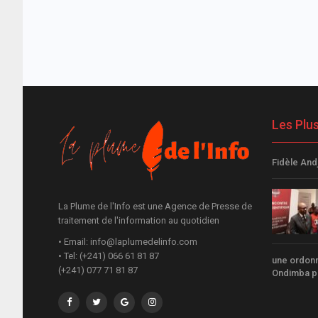
Les Plu
Fidèle And
La Plume de l'Info est une Agence de Presse de
traitement de l'information au quotidien
• Email: info@laplumedelinfo.com
• Tel: (+241) 066 61 81 87
une ordonn
(+241) 077 71 81 87
Ondimba po