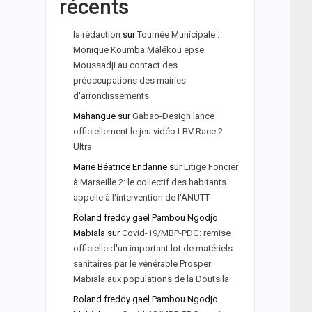
récents
la rédaction
sur
Tournée Municipale :
Monique Koumba Malékou epse
Moussadji au contact des
préoccupations des mairies
d'arrondissements
Mahangue
sur
Gabao-Design lance
officiellement le jeu vidéo LBV Race 2
Ultra
Marie Béatrice Endanne
sur
Litige Foncier
à Marseille 2: le collectif des habitants
appelle à l'intervention de l'ANUTT
Roland freddy gael Pambou Ngodjo
Mabiala
sur
Covid-19/MBP-PDG: remise
officielle d'un important lot de matériels
sanitaires par le vénérable Prosper
Mabiala aux populations de la Doutsila
Roland freddy gael Pambou Ngodjo