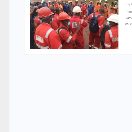
Libr
trav
ex e