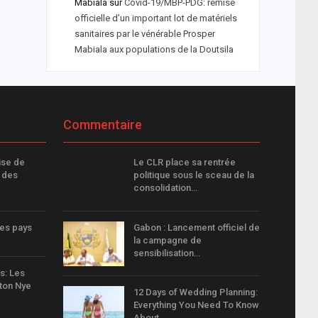
Mabiala
sur
Covid-19/MBP-PDG: remise
officielle d’un important lot de matériels
sanitaires par le vénérable Prosper
Mabiala aux populations de la Doutsila
Commentaire
ise de
Le CLR place sa rentrée
 des
politique sous le sceau de la
consolidation…
les pays
Gabon : Lancement officiel de
la campagne de
sensibilisation…
s: Les
ton Nye
12 Days of Wedding Planning:
Everything You Need To Know
About…