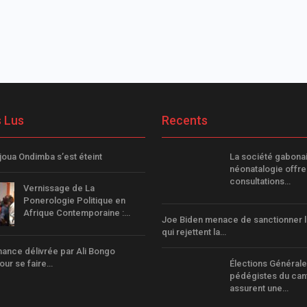
s Lus
Recents
joua Ondimba s’est éteint
La société gabona
néonatalogie offre
consultations…
Vernissage de La
Ponerologie Politique en
Afrique Contemporaine :…
Joe Biden menace de sanctionner 
qui rejettent la…
ance délivrée par Ali Bongo
ur se faire…
Élections Générale
pédégistes du can
assurent une…