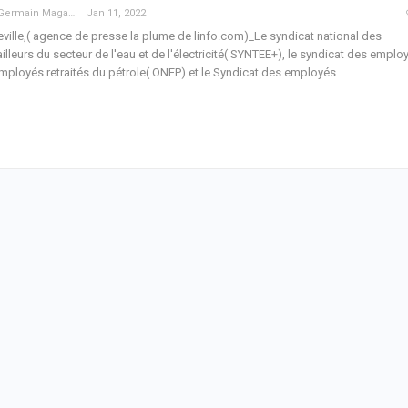
Guy Germain Maganga Nziengui
Jan 11, 2022
eville,( agence de presse la plume de linfo.com)_Le syndicat national des
ailleurs du secteur de l'eau et de l'électricité( SYNTEE+), le syndicat des emplo
mployés retraités du pétrole( ONEP) et le Syndicat des employés
…