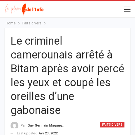
Home
Faits divers
Le criminel
camerounais arrêté à
Bitam après avoir percé
les yeux et coupé les
oreilles d’une
gabonaise
FAITS DIVERS
Par
Guy Germain Maganga Nziengui
Last updated
Avr 23, 2022