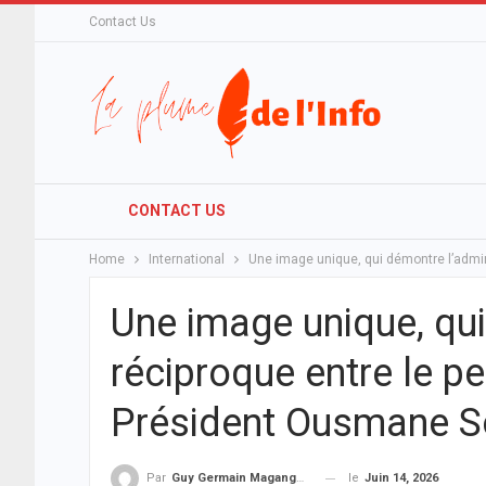
Contact Us
CONTACT US
Home
International
Une image unique, qui démontre l’admin
Une image unique, qui
réciproque entre le pe
Président Ousmane 
le
Juin 14, 2026
Par
Guy Germain Maganga Nziengui