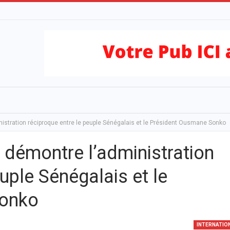
istration réciproque entre le peuple Sénégalais et le Président Ousmane Sonko
 démontre l’administration
uple Sénégalais et le
Sonko
INTERNATIO