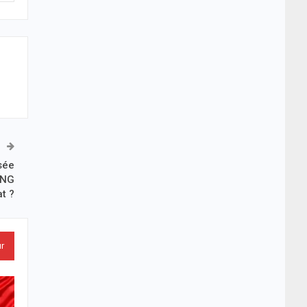
isée
ING
t ?
ur