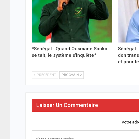
*Sénégal : Quand Ousmane Sonko
Sénégal:
se tait, le système s’inquiète*
don trans
et pour l
PRÉCÉDENT
PROCHAIN
Laisser Un Commentaire
Votre adr