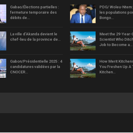
Gabao/Élections partielles :
PDG/ Woleu-Ntem: 
fermeture temporaire des
les populations pou
débits de…
Bongo…
La ville d’Akanda devient le
Meet the 29-Year-
chef-lieu de la province de…
Scientist Who Ditc
Job to Become a…
Gabon/Présidentielle 2025 : 4
How Merit Kitchen
candidatures validées par la
You Freshen Up A T
CNOCER…
Kitchen…