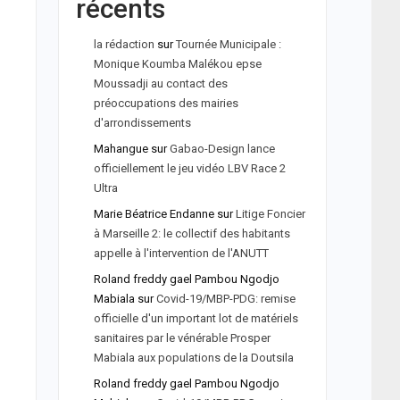
récents
la rédaction
sur
Tournée Municipale :
Monique Koumba Malékou epse
Moussadji au contact des
préoccupations des mairies
d'arrondissements
Mahangue
sur
Gabao-Design lance
officiellement le jeu vidéo LBV Race 2
Ultra
Marie Béatrice Endanne
sur
Litige Foncier
à Marseille 2: le collectif des habitants
appelle à l'intervention de l'ANUTT
Roland freddy gael Pambou Ngodjo
Mabiala
sur
Covid-19/MBP-PDG: remise
officielle d'un important lot de matériels
sanitaires par le vénérable Prosper
Mabiala aux populations de la Doutsila
Roland freddy gael Pambou Ngodjo