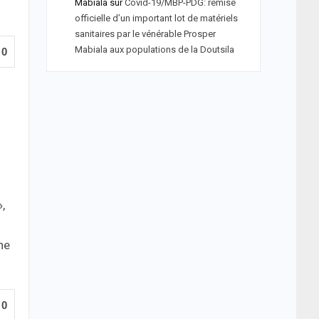
Mabiala
sur
Covid-19/MBP-PDG: remise
officielle d’un important lot de matériels
sanitaires par le vénérable Prosper
Mabiala aux populations de la Doutsila
0
,
ne
0