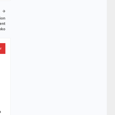
ion
ent
nko
ur
n