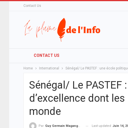
Contact Us
CONTACT US
Home
International
Sénégal/ Le PASTEF : une école politiqu
Sénégal/ Le PASTEF : 
d’excellence dont les 
monde
Last updated
Juin 14, 2
Par
Guy Germain Maganga Nziengui