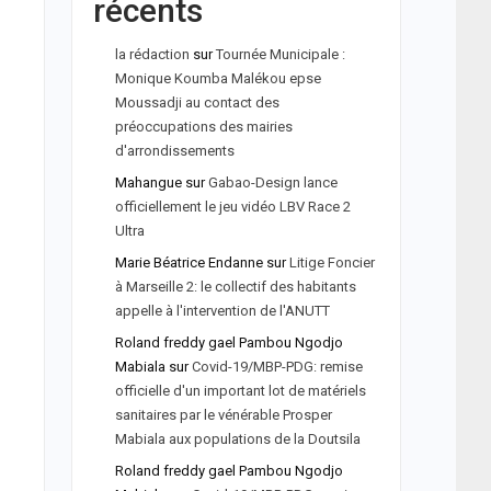
récents
la rédaction
sur
Tournée Municipale :
Monique Koumba Malékou epse
Moussadji au contact des
préoccupations des mairies
d'arrondissements
Mahangue
sur
Gabao-Design lance
officiellement le jeu vidéo LBV Race 2
Ultra
Marie Béatrice Endanne
sur
Litige Foncier
à Marseille 2: le collectif des habitants
appelle à l'intervention de l'ANUTT
Roland freddy gael Pambou Ngodjo
Mabiala
sur
Covid-19/MBP-PDG: remise
officielle d'un important lot de matériels
sanitaires par le vénérable Prosper
Mabiala aux populations de la Doutsila
Roland freddy gael Pambou Ngodjo