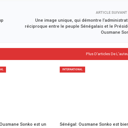
ARTICLE SUIVANT
up
Une image unique, qui démontre l’administrat
réciproque entre le peuple Sénégalais et le Présid
Ousmane So
Plus D'articles De L'aute
NAL
INTERNATIONAL
 Ousmane Sonko est un
Sénégal: Ousmane Sonko est bie