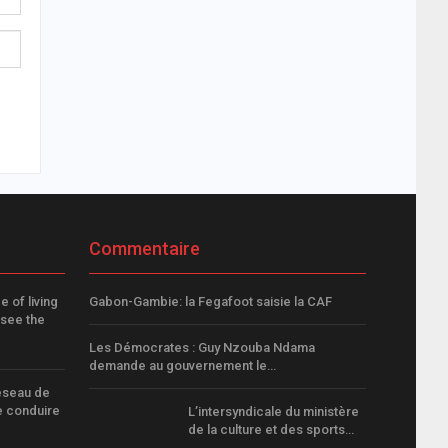
Commentaire
 of living
Gabon-Gambie: la Fegafoot saisie la CAF
see the
Les Démocrates : Guy Nzouba Ndama
demande au gouvernement le…
éseau de
e conduire
L’intersyndicale du ministère
de la culture et des sports…