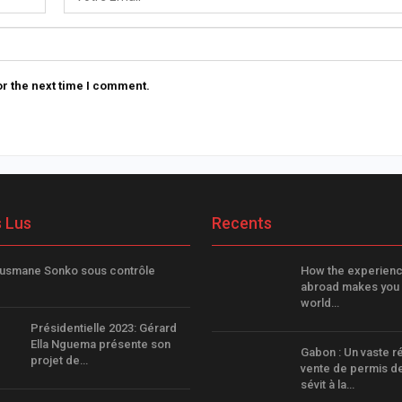
r the next time I comment.
s Lus
Recents
Ousmane Sonko sous contrôle
How the experience
abroad makes you 
world…
Présidentielle 2023: Gérard
Ella Nguema présente son
Gabon : Un vaste r
projet de…
vente de permis d
sévit à la…