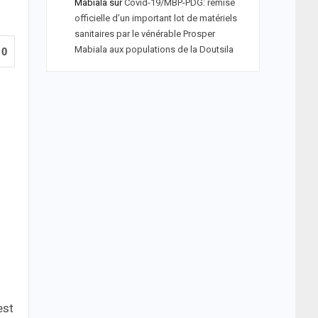
Mabiala
sur
Covid-19/MBP-PDG: remise
officielle d’un important lot de matériels
sanitaires par le vénérable Prosper
Mabiala aux populations de la Doutsila
0
est