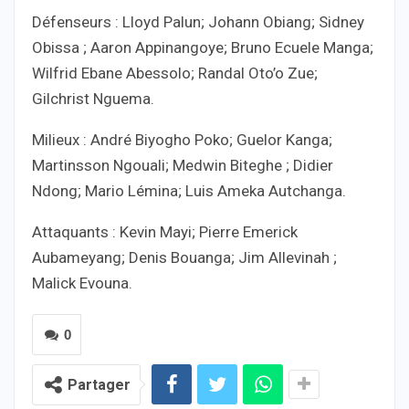
Défenseurs : Lloyd Palun; Johann Obiang; Sidney
Obissa ; Aaron Appinangoye; Bruno Ecuele Manga;
Wilfrid Ebane Abessolo; Randal Oto’o Zue;
Gilchrist Nguema.
Milieux : André Biyogho Poko; Guelor Kanga;
Martinsson Ngouali; Medwin Biteghe ; Didier
Ndong; Mario Lémina; Luis Ameka Autchanga.
Attaquants : Kevin Mayi; Pierre Emerick
Aubameyang; Denis Bouanga; Jim Allevinah ;
Malick Evouna.
0
Partager