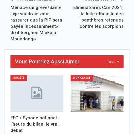
Menace de grève/Santé
Eliminatoires Can 2021:
: «je voudrais vous
la liste officielle des
rassurer que la PIP sera
panthères retenues
payée incessamment»
contre les scorpions
dixit Serghes Mickala
Moundanga
Vous Pourriez Aussi Aimer
Tout
SOCIÉTÉ
NON CLASSÉ
EEG / Synode national :
l’heure du bilan, le vrai
débat