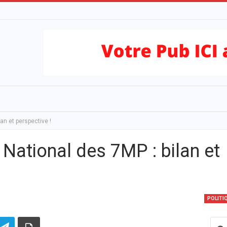
an et perspective !
 National des 7MP : bilan et
POLITI