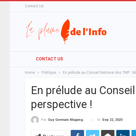
Contact Us
CONTACT US
Home
Politique
En prélude au Conseil National des 7MP : bil
En prélude au Conseil
perspective !
le
Sep 22, 2020
Par
Guy Germain Maganga Nziengui