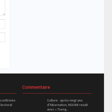
Commentaire
 confirmée
Culture : après vingt ans
lectoral
d’hibernation, NGUMI renaît
avec « Tseng…