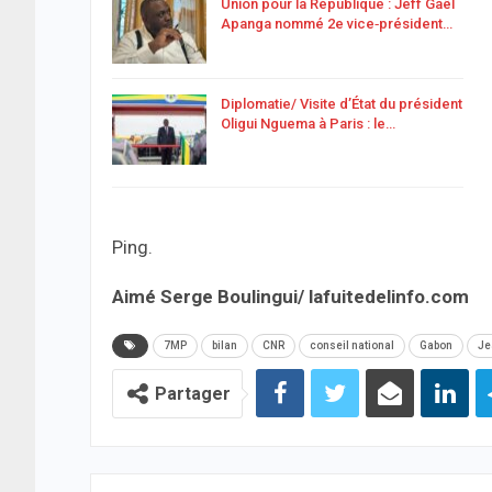
Union pour la République : Jeff Gaël
Apanga nommé 2e vice‑président…
Diplomatie/ Visite d’État du président
Oligui Nguema à Paris : le…
Ping.
Aimé Serge Boulingui/ lafuitedelinfo.com
7MP
bilan
CNR
conseil national
Gabon
Je
Partager