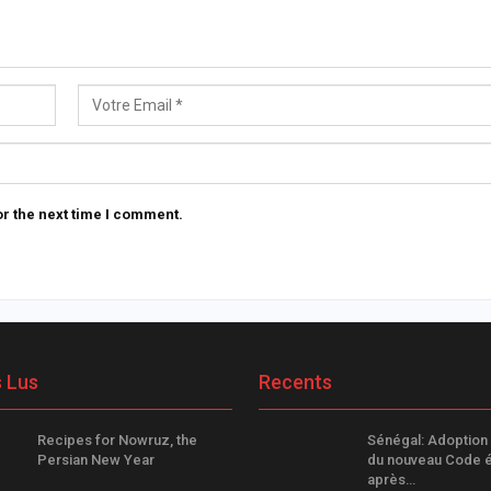
r the next time I comment.
s Lus
Recents
Recipes for Nowruz, the
Sénégal: Adoption
Persian New Year
du nouveau Code é
après…