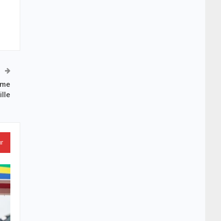
time
ille
ur