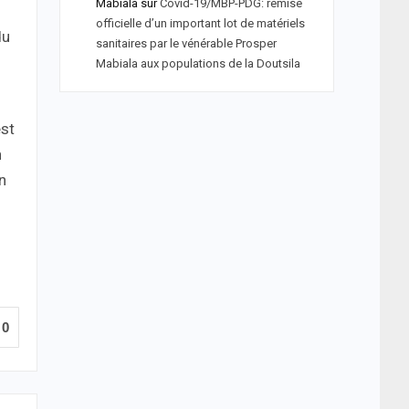
Mabiala
sur
Covid-19/MBP-PDG: remise
officielle d’un important lot de matériels
du
sanitaires par le vénérable Prosper
Mabiala aux populations de la Doutsila
est
n
n
0