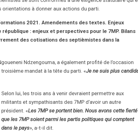
tièmistes se sont conformés à une exigence statutaire qui e
 orientations à donner aux actions du parti.
de formations 2021. Amendements des textes. Enjeux
e république : enjeux et perspectives pour le 7MP. Bilans
uvrement des cotisations des septièmistes dans la
l Ngoueneni Ndzengouma, a également profité de l’occasion
troisième mandat à la tête du parti. «
Je ne suis plus candid
Selon lui, les trois ans à venir devraient permettre aux
militants et sympathisants des 7MP d’avoir un autre
président. «
Les 7MP se portent bien. Nous avons cette fierté
que les 7MP soient parmi les partis politiques qui comptent
dans le
pays
», a-t-il dit.