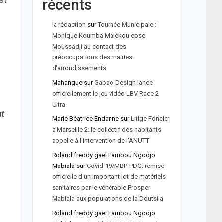
st
récents
la rédaction
sur
Tournée Municipale :
Monique Koumba Malékou epse
Moussadji au contact des
préoccupations des mairies
d'arrondissements
Mahangue
sur
Gabao-Design lance
officiellement le jeu vidéo LBV Race 2
Ultra
at
Marie Béatrice Endanne
sur
Litige Foncier
à Marseille 2: le collectif des habitants
appelle à l'intervention de l'ANUTT
Roland freddy gael Pambou Ngodjo
Mabiala
sur
Covid-19/MBP-PDG: remise
officielle d'un important lot de matériels
sanitaires par le vénérable Prosper
Mabiala aux populations de la Doutsila
Roland freddy gael Pambou Ngodjo