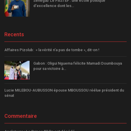
Sénégal/ Le PASTEF : une école politique
d’excellence dont les…
Recents
Affaires Pizolub: « la vérité n’a pas de tombe », dit-on !
Gabon : Oligui Nguema félicite Mamadi Doumbouya
pour sa victoire à…
Lucie MILEBOU-AUBUSSON épouse MBOUSSOU réélue président du
sénat
Commentaire