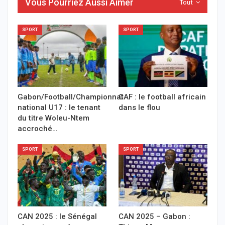
Vous Pourriez Aussi Aimer
Tout
SPORT
SPORT
Gabon/Football/Championnat
CAF : le football africain
national U17 : le tenant
dans le flou
du titre Woleu-Ntem
accroché…
SPORT
SPORT
CAN 2025 : le Sénégal
CAN 2025 – Gabon :