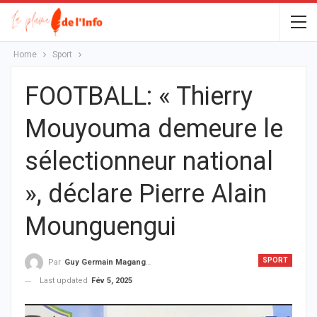
Home
Sport
FOOTBALL: « Thierry
Mouyouma demeure le
sélectionneur national
», déclare Pierre Alain
Mounguengui
SPORT
Par
Guy Germain Maganga Nziengui
Last updated
Fév 5, 2025