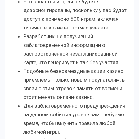
Что касается игр, вы не будете
дезориентированы, поскольку у вас будет
доступ к примерно 500 играм, включая
типичные, какие вы тотчас узнаете.
Разработчик, не получивший
заблаговременной информации о
распространенной незапланированной
карте, что генерирует и так без участия.
Подобные безвозмездные акции казино
приемлемы только новым покупателям, в
связи с этим отрезок памяти от времени
стоит менять онлайн-казино.
Для заблаговременного предупреждения
на данном событии уровне вам требуемо
время, чтобы выучить правила любой
любимой игры.