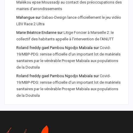
Malékou epse Moussadji au contact des préoccupations des
mairies d'arrondissements
Mahangue
sur
Gabao-Design lance officiellement le jeu vidéo
LBV Race 2 Ultra
Marie Béatrice Endanne
sur
Litige Foncier à Marseille 2: le
collectif des habitants appelle à l'intervention de l'ANUTT
Roland freddy gael Pambou Ngodjo Mabiala
sur
Covid-
19/MBP-PDG: remise officielle d'un important lot de matériels
sanitaires par le vénérable Prosper Mabiala aux populations
de la Doutsila
Roland freddy gael Pambou Ngodjo Mabiala
sur
Covid-
19/MBP-PDG: remise officielle d’un important lot de matériels
sanitaires par le vénérable Prosper Mabiala aux populations
de la Doutsila