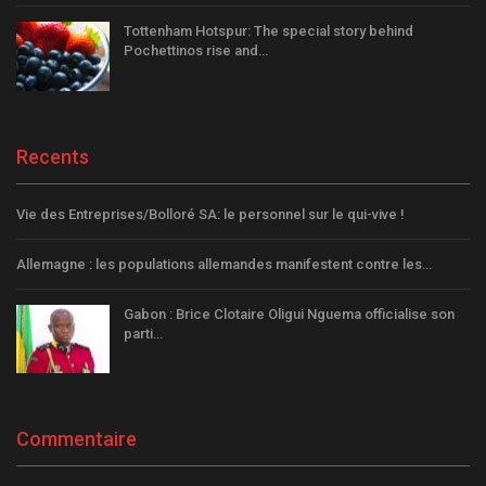
Tottenham Hotspur: The special story behind
Pochettinos rise and…
Recents
Vie des Entreprises/Bolloré SA: le personnel sur le qui-vive !
Allemagne : les populations allemandes manifestent contre les…
Gabon : Brice Clotaire Oligui Nguema officialise son
parti…
Commentaire