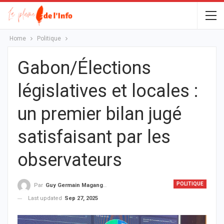
Home
Politique
Gabon/Élections
législatives et locales :
un premier bilan jugé
satisfaisant par les
observateurs
POLITIQUE
Par
Guy Germain Maganga Nziengui
Last updated
Sep 27, 2025