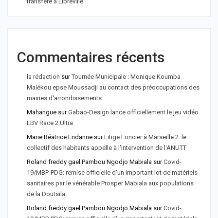
transféré à Libreville
Commentaires récents
la rédaction
sur
Tournée Municipale : Monique Koumba
Malékou epse Moussadji au contact des préoccupations des
mairies d'arrondissements
Mahangue
sur
Gabao-Design lance officiellement le jeu vidéo
LBV Race 2 Ultra
Marie Béatrice Endanne
sur
Litige Foncier à Marseille 2: le
collectif des habitants appelle à l'intervention de l'ANUTT
Roland freddy gael Pambou Ngodjo Mabiala
sur
Covid-
19/MBP-PDG: remise officielle d'un important lot de matériels
sanitaires par le vénérable Prosper Mabiala aux populations
de la Doutsila
Roland freddy gael Pambou Ngodjo Mabiala
sur
Covid-