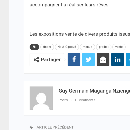
accompagnent à réaliser leurs rêves.
Les expositions vente de divers produits issu
finam
Haut-Ogooué
menus
produit
vente
Partager
Guy Germain Maganga Nzieng
Posts
1 Comments
ARTICLE PRÉCÉDENT