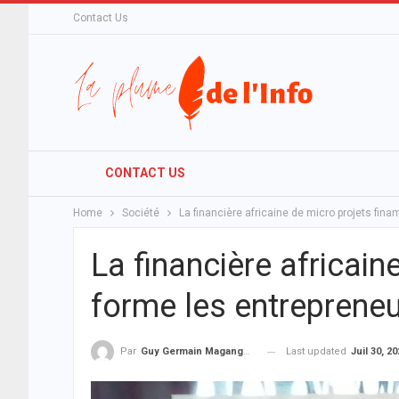
Contact Us
CONTACT US
Home
Société
La financière africaine de micro projets fi
La financière africain
forme les entreprene
Last updated
Juil 30, 2
Par
Guy Germain Maganga Nziengui