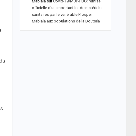
Mabiala
sur
Covid-19/MBP-PDG: remise
officielle d’un important lot de matériels
sanitaires par le vénérable Prosper
Mabiala aux populations de la Doutsila
e
 du
is