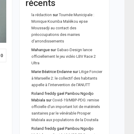
récents
la rédaction
sur
Tournée Municipale :
Monique Koumba Malékou epse
Moussadji au contact des
préoccupations des mairies
d'arrondissements
Mahangue
sur
Gabao-Design lance
0
officiellement le jeu vidéo LBV Race 2
Ultra
Marie Béatrice Endanne
sur
Litige Foncier
à Marseille 2: le collectif des habitants
appelle à l'intervention de l'ANUTT
Roland freddy gael Pambou Ngodjo
Mabiala
sur
Covid-19/MBP-PDG: remise
officielle d'un important lot de matériels
sanitaires par le vénérable Prosper
Mabiala aux populations de la Doutsila
Roland freddy gael Pambou Ngodjo