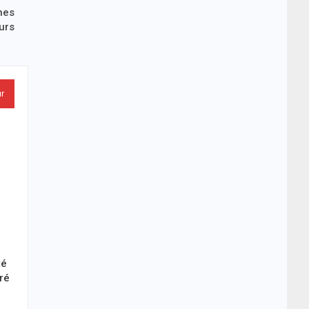
nes
urs
ur
té
éré